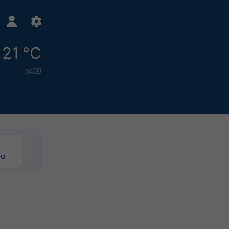
21 °C
5:00
ρα