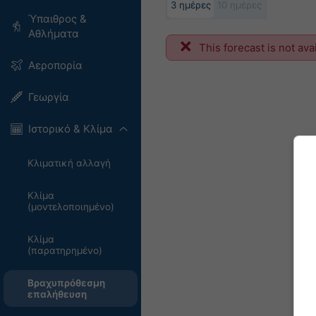
3 ημέρες
10 ημέρες
Ύπαιθρος &
Αθλήματα
This forecast is not ava
Αεροπορία
Γεωργία
Ιστορικό & Κλίμα
Κλιματική αλλαγή
Κλίμα
(μοντελοποιημένο)
Κλίμα
(παρατηρημένο)
Βραχυπρόθεσμη
επαλήθευση