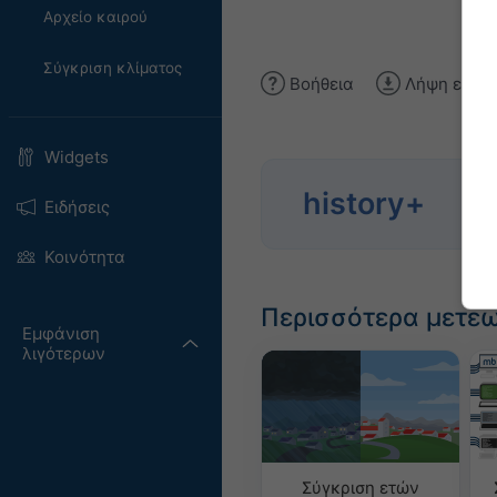
Αρχείο καιρού
Σύγκριση κλίματος
Βοήθεια
Λήψη εικόν
Widgets
Ανα
history+
Ειδήσεις
το 1
Κοινότητα
Περισσότερα μετε
Εμφάνιση
λιγότερων
Σύγκριση ετών