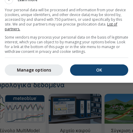
Your personal data will be processed and information from your device
(cookies, unique identifiers, and other device data) may be stored by,
accessed by and shared with 750 partners, or used specifically by this
ας
site. We and our partners may use precise geolocation data.
List of
partners.
Some vendors may process your personal data on the basis of legitimate
interest, which you can object to by managing your options below. Look
for a link at the bottom of this page or in the site menu to manage or
λύστε ιστορικά μετεωρολογικά δεδομένα από
Try it for
withdraw consent in privacy and cookie settings.
940
Basel
Manage options
OK
ωρολογικά δεδομένα
Σύνολο MultiModel
Αρχείο καιρού
Σύγκριση 