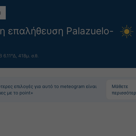
 επαλήθευση Palazuelo-
Β 6.11°Δ,
418μ. σ.θ.
τερες επιλογές για αυτό το meteogram είναι
Μάθετε
μες με το point+
περισσότε