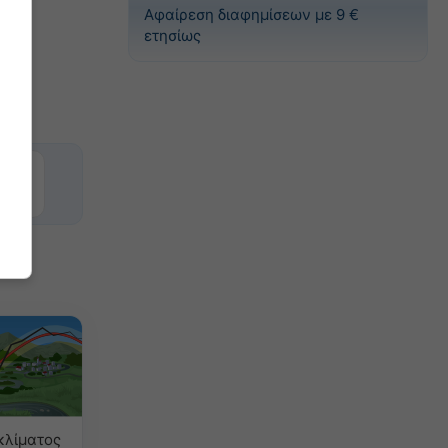
Αφαίρεση διαφημίσεων με 9 €
ετησίως
κλίματος