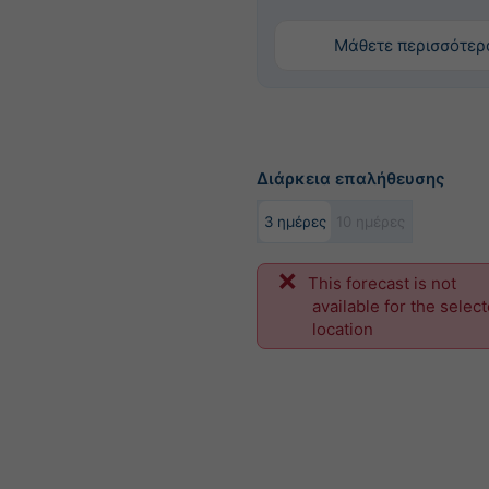
Μάθετε περισσότερ
Διάρκεια επαλήθευσης
3 ημέρες
10 ημέρες
This forecast is not
available for the selec
location