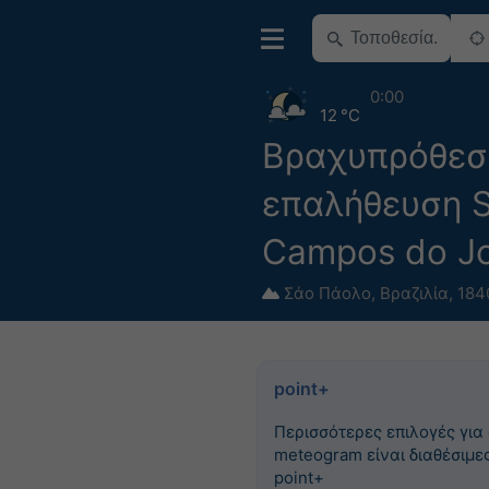
0:00
12 °C
Βραχυπρόθεσ
επαλήθευση S
Campos do J
Σάο Πάολο
,
Βραζιλία
,
1840
point+
Περισσότερες επιλογές για
meteogram είναι διαθέσιμες
point+