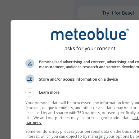
Try it for Basel
Περισσότερα μετεωρολογι
asks for your consent
δεδομένα
Personalised advertising and content, advertising and c
measurement, audience research and services develop
Σύ
Mult
Store and/or access information on a device
Σύγκριση ετών
Learn more
Your personal data will be processed and information from you
(cookies, unique identifiers, and other device data) may be store
Σύγ
accessed by and shared with 750 partners, or used specifically b
κλί
site. We and our partners may use precise geolocation data.
List
partners.
Αρχείο καιρού
Some vendors may process your personal data on the basis of l
interest, which you can object to by managing your options belo