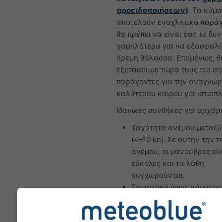
προειδοποιήσεων
)
. Τα κύμ
αποτελούν ενοχλητικό παράγ
θα πρέπει να είναι όσο το δυ
χαμηλότερα για να εξασφαλ
ήρεμη θάλασσα. Επομένως, θ
εξετάσουμε τώρα τους πιο σ
παράγοντες για την αναγνώρ
καλύτερου καιρού για ιστιοπλ
Ιδανικές συνθήκες για αρχάρ
Ταχύτητα ανέμου μεταξύ 
(4–10 kn). Σε αυτήν την 
ανέμου, οι μανούβρες είν
εύκολες και τα λάθη
συγχωρούνται.
Σημαντικό ύψος κύματος:
μ
Ιδανικές συνθήκες ιστιοπλοΐα