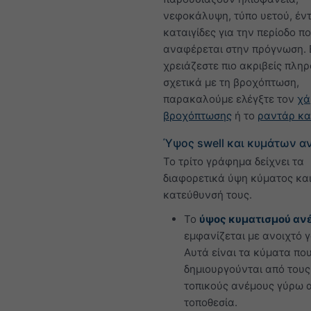
νεφοκάλυψη, τύπο υετού, έν
καταιγίδες για την περίοδο π
αναφέρεται στην πρόγνωση.
χρειάζεστε πιο ακριβείς πλη
σχετικά με τη βροχόπτωση,
παρακαλούμε ελέγξτε τον
χά
βροχόπτωσης
ή το
ραντάρ κα
Ύψος swell και κυμάτων α
Το τρίτο γράφημα δείχνει τα
διαφορετικά ύψη κύματος και
κατεύθυνσή τους.
Το
ύψος κυματισμού αν
εμφανίζεται με ανοιχτό γ
Αυτά είναι τα κύματα πο
δημιουργούνται από τους
τοπικούς ανέμους γύρω 
τοποθεσία.