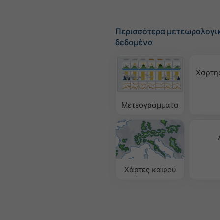
Περισσότερα μετεωρολογι
δεδομένα
Χάρτη
Μετεογράμματα
Χάρτες καιρού