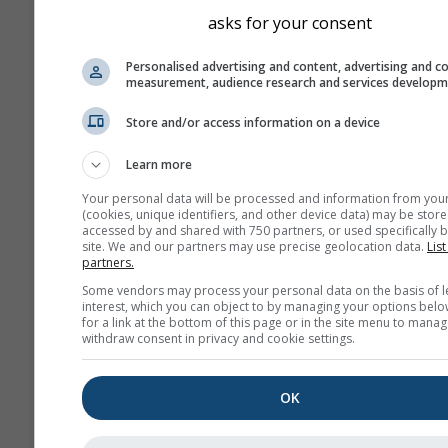
έμπειρους ναυτικούς:
asks for your consent
Ταχύτητα ανέμου μεταξύ 
Personalised advertising and content, advertising and c
(10–21 kn). Σε αυτήν την
measurement, audience research and services develop
ταχύτητα, οι μανούβρες 
περισσότερη δύναμη και
Store and/or access information on a device
καλύτερο συντονισμό για
Learn more
αποφυγή ζημιών και
τραυματισμών.
Your personal data will be processed and information from you
(cookies, unique identifiers, and other device data) may be store
Σημαντικό ύψος κύματος
accessed by and shared with 750 partners, or used specifically b
1 και 2 μέτρων· τα κύματ
site. We and our partners may use precise geolocation data.
List
partners.
ενδέχεται να σπάνε υπό
ορισμένες συνθήκες.
Some vendors may process your personal data on the basis of l
interest, which you can object to by managing your options belo
for a link at the bottom of this page or in the site menu to manag
Άνεμος
withdraw consent in privacy and cookie settings.
Ο άνεμος αποτελεί την κύρια
ενός ιστιοπλοϊκού σκάφους κ
OK
συνεπώς είναι η πρώτη μετε
παράμετρος που θα εξετάσει