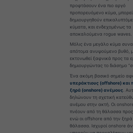
προφτάσουν ένα πιο αργό
προπορευόμενο κύμα, μπορεί
δημιουργηθούν επικαλυπτόμ
κύματα, και ενδεχομένως τα
αποκαλούμενα rogue waves.
Μόλις ένα μεγάλο κύμα συνα
απότομα ανυψούμενο βυθό, μ
εκτονωθεί ξαφνικά προς τα ε
δημιουργώντας το διάσημο “
Ένα ακόμη βασικό σημείο αφ
υπεράκτιους (offshore) και
ξηρά (onshore) ανέμους
. Αυ
δηλώνουν τη σχετική κατεύθ
ανέμου στην ακτή. Οι onshor
πνέουν από τη θάλασσα προς
ενώ οι offshore από την ξηρά
θάλασσα. Ισχυροί onshore άν
μπορούν να προκαλέσουν με