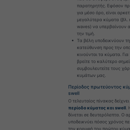
παρατηρητής. Εφόσον πρ
για μέσο όρο, είναι αρκε
μεγαλύτερα κύματα (βλ. 
waves) να υπερβαίνουν 
την τιμή.
Τα βέλη υποδεικνύουν τ
κατεύθυνση προς την οπ
κινούνται τα κύματα. Για
βρείτε το καλύτερο σημεί
συμβουλευτείτε τους χάρ
κυμάτων μας.
Περίοδος πρωτεύοντος κύμ
swell
Ο τελευταίος πίνακας δείχνε
περίοδο κύματος και swell
.
δίνεται σε δευτερόλεπτα. Ο α
υποδεικνύει πόσος χρόνος π
την κορυφή του πρώτου κύμα