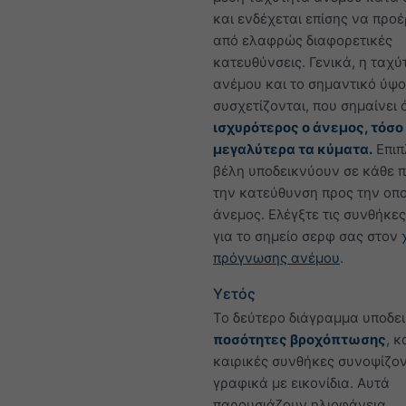
και ενδέχεται επίσης να προ
από ελαφρώς διαφορετικές
κατευθύνσεις. Γενικά, η ταχύ
ανέμου και το σημαντικό ύψ
συσχετίζονται, που σημαίνει 
ισχυρότερος ο άνεμος, τόσο
μεγαλύτερα τα κύματα.
Επιπ
βέλη υποδεικνύουν σε κάθε 
την κατεύθυνση προς την οπο
άνεμος. Ελέγξτε τις συνθήκε
για το σημείο σερφ σας στον
πρόγνωσης ανέμου
.
Υετός
Το δεύτερο διάγραμμα υποδει
ποσότητες βροχόπτωσης
, κ
καιρικές συνθήκες συνοψίζον
γραφικά με εικονίδια. Αυτά
παρουσιάζουν ηλιοφάνεια,