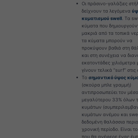
Οι πράσινο-γαλάζιες στή
δείχνουν τα λεγόμενα
ύψ
κυματισμού swell
. Τα sw
κύματα που δημιουργούν
μακριά από τα τοπικά νε
τα κύματα μπορούν να
προκύψουν βαθιά στη θ
και στη συνέχεια να δια
εκατοντάδες χιλιόμετρα 
γίνουν τελικά “surf” στις
Το
σημαντικό ύψος κύμ
(σκούρα μπλε γραμμή)
αντιπροσωπεύει τον μέσο
μεγαλύτερου 33% όλων 
κυμάτων (συμπεριλαμβα
κυμάτων ανέμου και swell
δεδομένη θαλάσσια περιο
χρονική περίοδο. Είναι τ
που θα ανέφερε ένας έμ