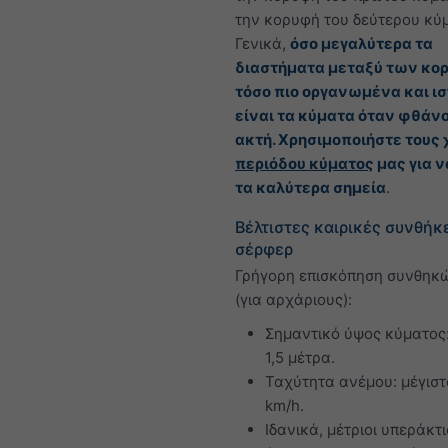
την κορυφή του δεύτερου κύ
Γενικά,
όσο μεγαλύτερα τα
διαστήματα μεταξύ των κο
τόσο πιο οργανωμένα και ι
είναι τα κύματα όταν φθάν
ακτή. Χρησιμοποιήστε τους
περιόδου κύματος
μας για ν
τα καλύτερα σημεία
.
Βέλτιστες καιρικές συνθήκ
σέρφερ
Γρήγορη επισκόπηση συνθηκ
(για αρχάριους):
Σημαντικό ύψος κύματος:
1,5 μέτρα.
Ταχύτητα ανέμου: μέγιστ
km/h.
Ιδανικά, μέτριοι υπεράκτι