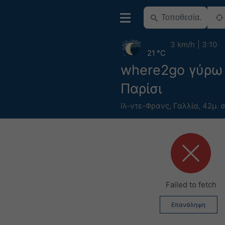
3 km/h
3:10
21 °C
where2go γύρω
Παρίσι
Ιλ-ντε-Φρανς
,
Γαλλία
,
42μ. σ
Failed to fetch
Επανάληψη