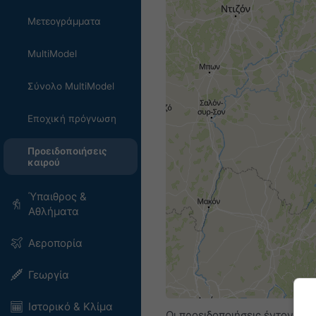
Μετεογράμματα
MultiModel
Σύνολο MultiModel
Εποχική πρόγνωση
Προειδοποιήσεις
καιρού
Ύπαιθρος &
Αθλήματα
Αεροπορία
Γεωργία
Ιστορικό & Κλίμα
Οι προειδοποιήσεις έντονων 