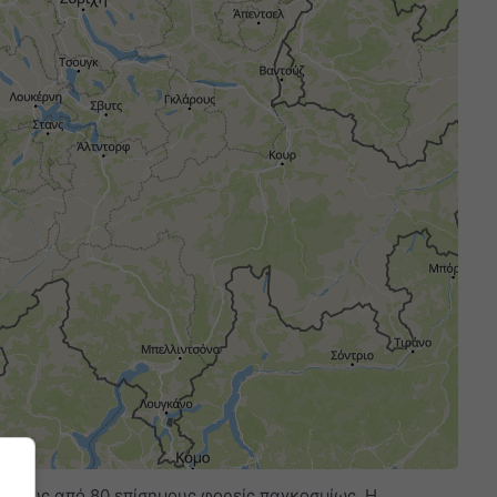
τερους από 80 επίσημους φορείς παγκοσμίως. Η