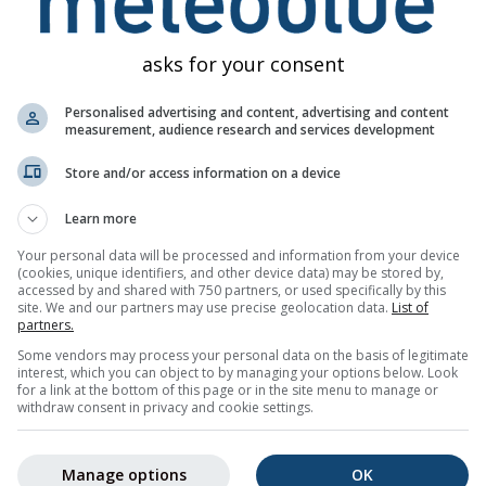
υθύνη σχετικά με το πραγματικό περιεχόμενο ή τη φύση των
ς και θα διαβιβαστούν στους αρμόδιους φορείς.
asks for your consent
πρόγνωση
Personalised advertising and content, advertising and content
measurement, audience research and services development
Store and/or access information on a device
Learn more
gs για Βέρνη
Your personal data will be processed and information from your device
αιρού μέσω email δωρεάν.
(cookies, unique identifiers, and other device data) may be stored by,
 και μπορείτε να διαγραφείτε οποιαδήποτε στιγμή.
accessed by and shared with 750 partners, or used specifically by this
site. We and our partners may use precise geolocation data.
List of
partners.
Some vendors may process your personal data on the basis of legitimate
interest, which you can object to by managing your options below. Look
for a link at the bottom of this page or in the site menu to manage or
er
withdraw consent in privacy and cookie settings.
Manage options
OK