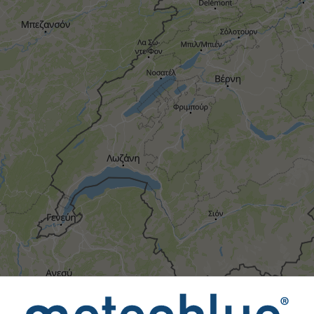
καιρικών φαινομένων παρέχονται στη meteoblue από περισσό