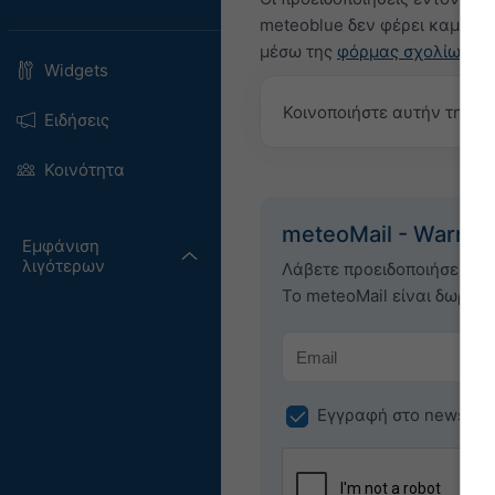
meteoblue δεν φέρει καμία ε
μέσω της
φόρμας σχολίων
μα
Widgets
Κοινοποιήστε αυτήν την 
Ειδήσεις
Κοινότητα
meteoMail - Warnin
Εμφάνιση
λιγότερων
Λάβετε προειδοποιήσεις κ
Το meteoMail είναι δωρεάν
Εγγραφή στο newslett