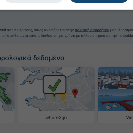
mail σας σε τρίτους, όπως αναφέρεται στην
πολιτική απορρήτου
μας. Χρησιμο
mail σας θα είναι επίσης διαθέσιμη για χρήση με άλλες υπηρεσίες της meteoblu
ωρολογικά δεδομένα
where2go
We