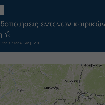
ιδοποιήσεις έντονων καιρικώ
νη
6.95°Β 7.45°Α,
549μ. σ.θ.