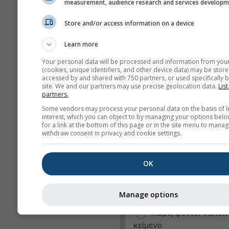
Ταχύτητα ανέμου
measurement, audience research and services develop
Ριπή ανέμου
Store and/or access information on a device
Διεύθυνση ανέμου
Learn more
Δείκτης UV
Your personal data will be processed and information from you
(cookies, unique identifiers, and other device data) may be store
Σχετική υγρασία
accessed by and shared with 750 partners, or used specifically b
site. We and our partners may use precise geolocation data.
List
Υετός
partners.
Πιθανότητα
Some vendors may process your personal data on the basis of l
interest, which you can object to by managing your options belo
κατακρημνίσεων
for a link at the bottom of this page or in the site menu to manag
withdraw consent in privacy and cookie settings.
rainSPOT
Πίεση
OK
Φόντο
Χωρίς φόντο: Σκούρ
Manage options
κείμενο
Χωρίς φόντο: Φωτειν
κείμενο