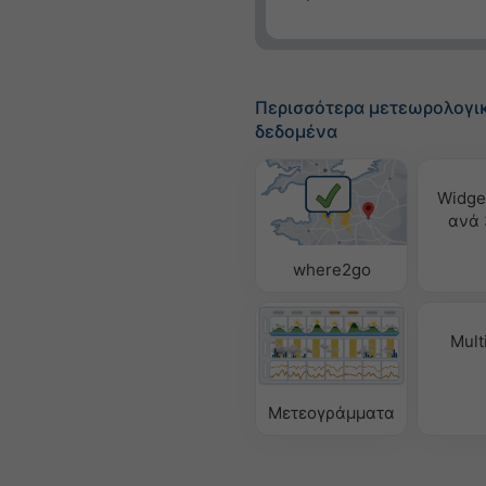
Περισσότερα μετεωρολογι
δεδομένα
Widge
ανά 
where2go
Mult
Μετεογράμματα