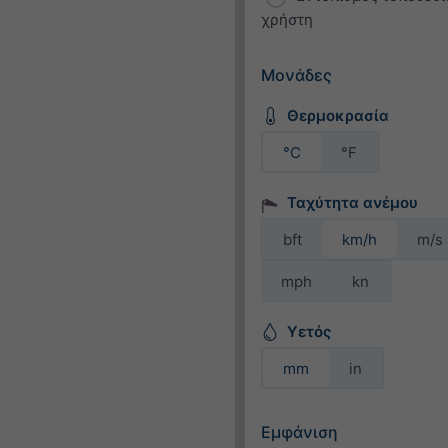
χρήστη
Μονάδες
Θερμοκρασία
°C
°F
Ταχύτητα ανέμου
bft
km/h
m/s
mph
kn
Υετός
mm
in
Εμφάνιση