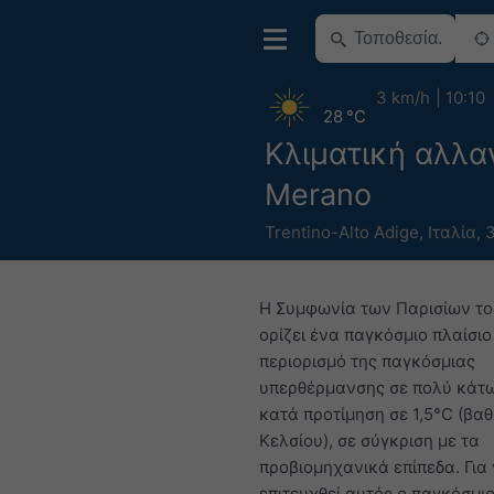
3 km/h
10:10
28 °C
Κλιματική αλλα
Merano
Trentino-Alto Adige
,
Ιταλία
,
3
Η Συμφωνία των Παρισίων το
ορίζει ένα παγκόσμιο πλαίσιο
περιορισμό της παγκόσμιας
υπερθέρμανσης σε πολύ κάτω
κατά προτίμηση σε 1,5°C (βαθ
Κελσίου), σε σύγκριση με τα
προβιομηχανικά επίπεδα. Για
επιτευχθεί αυτός ο παγκόσμι