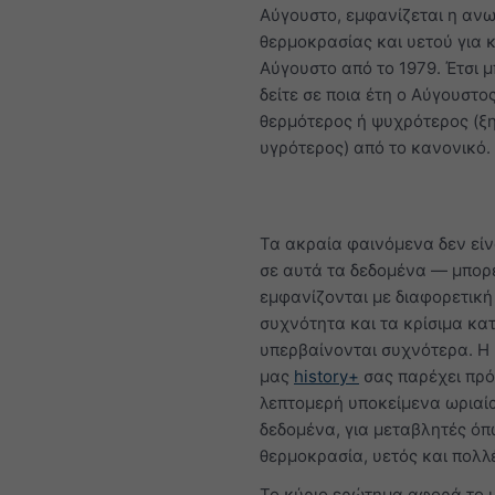
Αύγουστο, εμφανίζεται η αν
θερμοκρασίας και υετού για 
Αύγουστο από το 1979. Έτσι μ
δείτε σε ποια έτη ο Αύγουστο
θερμότερος ή ψυχρότερος (ξ
υγρότερος) από το κανονικό.
Τα ακραία φαινόμενα δεν είν
σε αυτά τα δεδομένα — μπορ
εμφανίζονται με διαφορετική
συχνότητα και τα κρίσιμα κα
υπερβαίνονται συχνότερα. Η
μας
history+
σας παρέχει πρ
λεπτομερή υποκείμενα ωριαί
δεδομένα, για μεταβλητές ό
θερμοκρασία, υετός και πολλ
Το κύριο ερώτημα αφορά το 