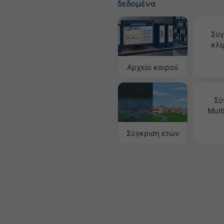
δεδομένα
Σύγ
κλί
Αρχείο καιρού
Σύ
Mult
Σύγκριση ετών