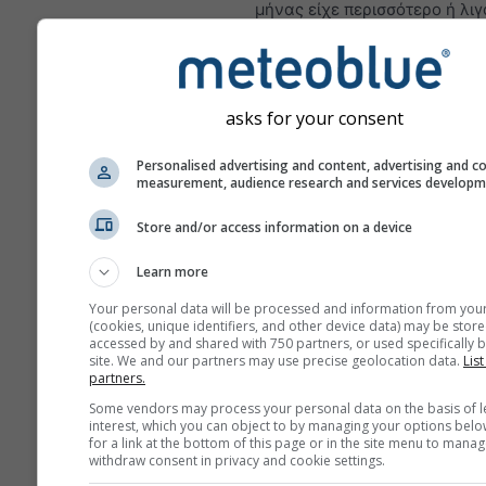
μήνας είχε περισσότερο ή λιγ
από τον 30ετή κλιματικό μέσ
1980-2010. Κατά συνέπεια, οι
μήνες ήταν πιο υγροί και οι κ
ξηροί από το κανονικό.
asks for your consent
Personalised advertising and content, advertising and c
measurement, audience research and services develop
Κλιματική αλλαγή - Ανωμα
Store and/or access information on a device
θερμοκρασίας και υετού α
για Merano
Learn more
Μήνας
Your personal data will be processed and information from you
(cookies, unique identifiers, and other device data) may be store
accessed by and shared with 750 partners, or used specifically b
Jan
Feb
Mar
A
site. We and our partners may use precise geolocation data.
List
partners.
May
Jun
Jul
Au
Some vendors may process your personal data on the basis of l
interest, which you can object to by managing your options belo
Sep
Oct
Nov
De
for a link at the bottom of this page or in the site menu to manag
withdraw consent in privacy and cookie settings.