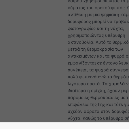
καιρού χρησιμοποιώντας τα 
κύματος του ορατού φωτός. 
αντίθεση με μια ψηφιακή κάμ
δορυφόρος μπορεί να τραβάε
φωτογραφίες και τη νύχτα,
χρησιμοποιώντας υπέρυθρη
ακτινοβολία. Αυτό το θερμικ
μετρά τη θερμοκρασία των
αντικειμένων και τα ψυχρά α
εμφανίζονται σε έντονο λευκ
συνέπεια, τα ψυχρά σύννεφα
πολύ φωτεινά ενώ τα θερμότε
λιγότερο ορατά. Τα χαμηλά ν
ιδιαίτερα η ομίχλη, έχουν με
παρόμοιες θερμοκρασίες με 
επιφάνεια της Γης και τότε γί
σχεδόν αόρατα στον δορυφό
νύχτα. Καθώς το υπέρυθρο σή
πολύ ασθενέστερο από το ορ