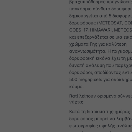
βραχυπρόθεσμες προγνώσεις
παγκόσμιο σύνθετο δορυφορι
δημιουργείται από 5 διαφορε
δορυφόρους (METEOSAT, GOE
GOES-17, HIMAWARI, METEOS
και επεξεργάζεται σε μια εικ
χρώματα Γης για καλύτερη
αναγνωσιμότητα. Η παγκόσμ
δορυφορική εικόνα έχει τη μέ
δυνατή ανάλυση που παρέχου
δορυφόροι, αποδίδοντας εντ
500 megapixels για ολόκληρο
κόσμο.
Γιατί λείπουν ορισμένα σύννε
νύχτα;
Κατά τη διάρκεια της ημέρας 
δορυφόρος μπορεί να λαμβάν
φωτογραφίες υψηλής ανάλυσ