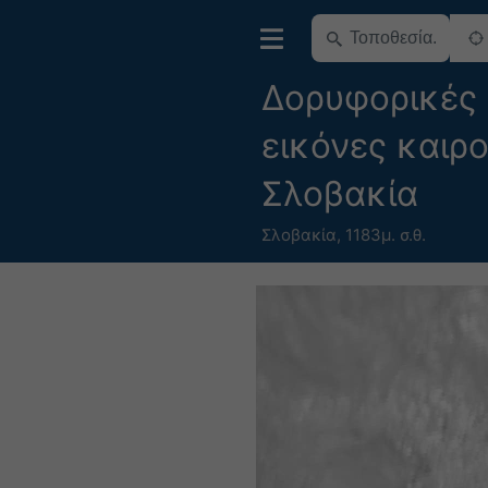
Δορυφορικές
εικόνες καιρο
Σλοβακία
Σλοβακία
,
1183μ. σ.θ.