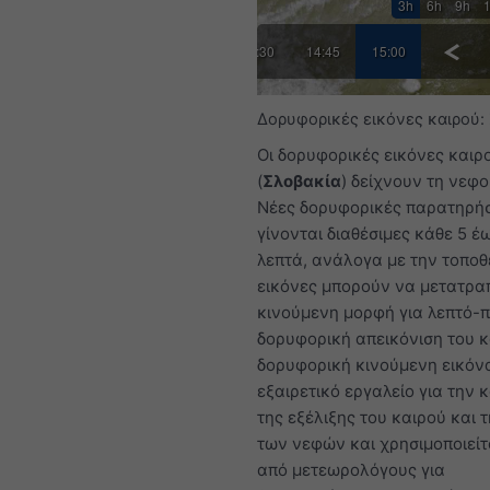
3h
6h
9h
30
13:45
14:00
14:15
14:30
14:45
15:00
Δορυφορικές εικόνες καιρού:
Οι δορυφορικές εικόνες καιρ
(
Σλοβακία
) δείχνουν τη νεφ
Νέες δορυφορικές παρατηρήσ
γίνονται διαθέσιμες κάθε 5 έ
λεπτά, ανάλογα με την τοποθε
εικόνες μπορούν να μετατρα
κινούμενη μορφή για λεπτό-
δορυφορική απεικόνιση του κ
δορυφορική κινούμενη εικόνα
εξαιρετικό εργαλείο για την
της εξέλιξης του καιρού και 
των νεφών και χρησιμοποιείτ
από μετεωρολόγους για