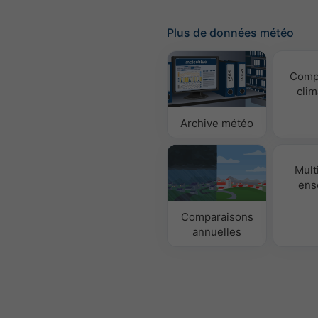
Plus de données météo
Comp
clim
Archive météo
Mult
ens
Comparaisons
annuelles