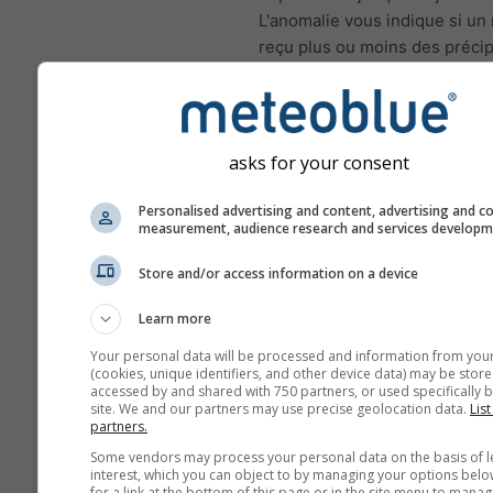
L'anomalie vous indique si un
reçu plus ou moins des précip
que la moyenne climatique su
de 1980 à 2010. Ainsi, les moi
été plus humides et les mois 
été plus secs que la normale.
asks for your consent
Personalised advertising and content, advertising and c
measurement, audience research and services develop
Changement climatique - Á
Store and/or access information on a device
Anomalie de température et
précipitations par mois
Learn more
Mois
Your personal data will be processed and information from you
(cookies, unique identifiers, and other device data) may be store
accessed by and shared with 750 partners, or used specifically b
Jan
Feb
Mar
A
site. We and our partners may use precise geolocation data.
List
partners.
May
Jun
Jul
Au
Some vendors may process your personal data on the basis of l
interest, which you can object to by managing your options belo
Sep
Oct
Nov
De
for a link at the bottom of this page or in the site menu to manag