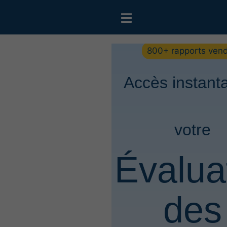
800+ rapports ven
Accès instant
votre
Évalua
des