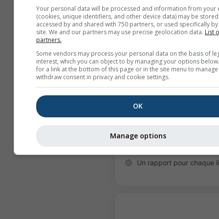
Your personal data will be processed and information from your 
(cookies, unique identifiers, and other device data) may be stored
accessed by and shared with 750 partners, or used specifically by 
10 lieux
site. We and our partners may use precise geolocation data.
List 
partners.
690
.00
€
Some vendors may process your personal data on the basis of le
interest, which you can object to by managing your options below
for a link at the bottom of this page or in the site menu to manage
withdraw consent in privacy and cookie settings.
Évaluer les risques lo
OK
Produit conçu pour la con
réglementaire
Manage options
28 dimensions climatique
4 scénarios SSP
Un rapport pour chaque l