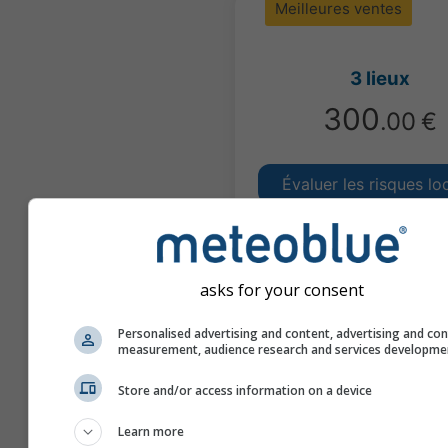
Meilleures ventes
3 lieux
300
.00
€
Évaluer les risques lo
Produit conçu pour la con
réglementaire
asks for your consent
28 dimensions climatique
4 scénarios SSP
Personalised advertising and content, advertising and co
measurement, audience research and services developme
Un rapport pour chaque l
Store and/or access information on a device
Learn more