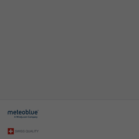
d'échelle à 12 km pour améli
fiabilité. Cependant, il s'agi
projections climatiques, c'e
dire de prévisions pour un a
lointain, et un certain degré
d'incertitude subsiste donc.
remédier, meteoblue fournit
informations détaillées dans
documentation technique,
soulignant l'incertitude de 
risque climatique.