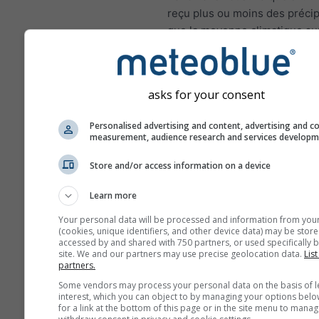
reçu plus ou moins des précip
que la moyenne climatique su
de 1980 à 2010. Ainsi, les moi
été plus humides et les mois 
été plus secs que la normale.
asks for your consent
Personalised advertising and content, advertising and c
measurement, audience research and services develop
Changement climatique - A
Anomalie de température et
Store and/or access information on a device
précipitations par mois
Learn more
Mois
Your personal data will be processed and information from you
(cookies, unique identifiers, and other device data) may be store
Jan
Feb
Mar
A
accessed by and shared with 750 partners, or used specifically b
site. We and our partners may use precise geolocation data.
List
partners.
May
Jun
Jul
Au
Some vendors may process your personal data on the basis of l
Sep
Oct
Nov
De
interest, which you can object to by managing your options belo
for a link at the bottom of this page or in the site menu to manag