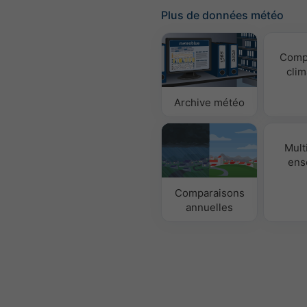
Plus de données météo
Comp
clim
Archive météo
Mult
ens
Comparaisons
annuelles