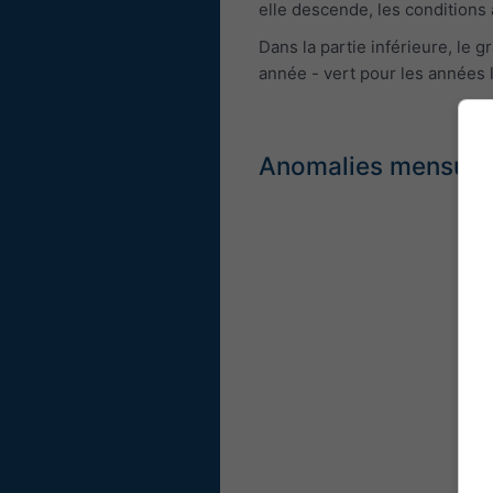
elle descende, les conditions 
Dans la partie inférieure, le
année - vert pour les années 
Anomalies mensuell