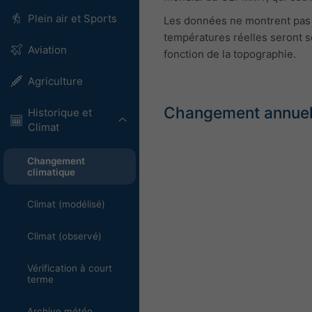
Plein air et Sports
Les données ne montrent pas le
températures réelles seront so
Aviation
fonction de la topographie.
Agriculture
Changement annuel 
Historique et
Climat
Changement
climatique
Climat (modélisé)
Climat (observé)
Vérification à court
terme
Archive météo