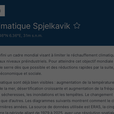
matique Spjelkavik
46°N 6.36°E,
31m s.n.m.
éfini un cadre mondial visant à limiter le réchauffement climatiq
aux niveaux préindustriels. Pour atteindre cet objectif mondiale
e serre dès que possible et des réductions rapides par la suite
té économique et sociale.
tique sont déjà bien visibles : augmentation de la température d
 de la mer, désertification croissante et augmentation de la 
s sécheresses, les inondations et les tempêtes. Le changement c
 que d'autres. Les diagrammes suivants montrent comment le ch
rnières années. La source de données utilisée est ERA5, la ci
 la période allant de 1979 à 2025, avec une résolution spatial