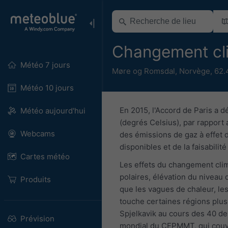
Changement cli
Météo 7 jours
Møre og Romsdal
,
Norvège
,
62.
Météo 10 jours
En 2015, l'Accord de Paris a d
Météo aujourd'hui
(degrés Celsius), par rapport 
Webcams
des émissions de gaz à effet d
disponibles et de la faisabili
Cartes météo
Les effets du changement clima
polaires, élévation du niveau
Produits
que les vagues de chaleur, le
touche certaines régions plus
Spjelkavik au cours des 40 de
Prévision
mondial du CEPMMT, qui couvre