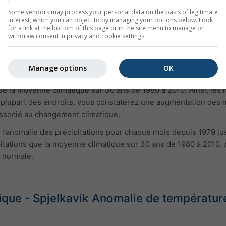
Some vendors may process your personal data on the basis of legitimate
interest, which you can object to by managing your options below. Look
for a link at the bottom of this page or in the site menu to manage or
withdraw consent in privacy and cookie settings.
Manage options
OK
 l'anomalie de température pour chaque mois depuis 1979 jusqu
que la moyenne climatique sur 30 ans de 1980 à 2010. Ainsi, les
 plupart des endroits, vous constaterez une augmentation des mo
associé au changement climatique.
 l'anomalie des précipitations pour chaque mois depuis 1979 jus
itations que la moyenne climatique sur 30 ans de 1980 à 2010. A
a normale.
ue - Spjelkavik Anomalie de température 