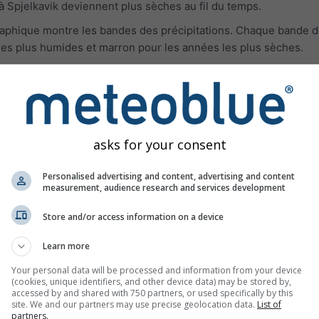
à Spjelkavik deviennent plus sèches au fil du temps.
 graphique montre les bandes des précipitations. Chaque bande d
les plus humides et marron pour les années les plus sèches.
es de température et des précipitations 
asks for your consent
Personalised advertising and content, advertising and content
measurement, audience research and services development
Store and/or access information on a device
Learn more
Your personal data will be processed and information from your device
(cookies, unique identifiers, and other device data) may be stored by,
accessed by and shared with 750 partners, or used specifically by this
site. We and our partners may use precise geolocation data.
List of
partners.