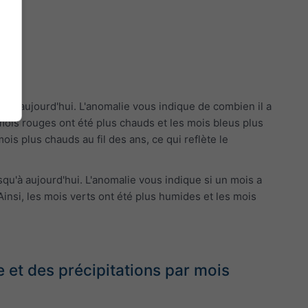
'à aujourd'hui. L'anomalie vous indique de combien il a
 mois rouges ont été plus chauds et les mois bleus plus
is plus chauds au fil des ans, ce qui reflète le
qu'à aujourd'hui. L'anomalie vous indique si un mois a
insi, les mois verts ont été plus humides et les mois
et des précipitations par mois