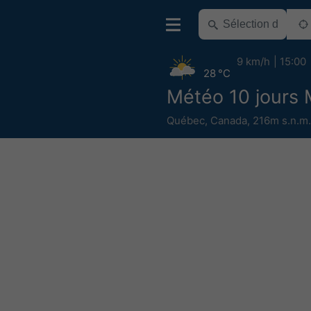
9 km/h
15:00
28 °C
Météo 10 jours 
Québec
,
Canada
,
216m s.n.m.