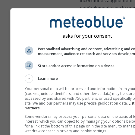
incertitudes augmentent
généralement avec le no
jours de prévisions en av
Les prévisions sont const
de modèles "ensemble". 
asks for your consent
fait, plusieurs modèles a
différentes variables de 
Personalised advertising and content, advertising and c
seront calculés afin d'est
measurement, audience research and services develop
mieux l'incertitude des c
Store and/or access information on a device
météorologiques.
Learn more
Your personal data will be processed and information from you
Plus de données météo
(cookies, unique identifiers, and other device data) may be store
accessed by and shared with 750 partners, or used specifically b
site. We and our partners may use precise geolocation data.
List
partners.
Mult
Some vendors may process your personal data on the basis of l
ens
interest, which you can object to by managing your options belo
for a link at the bottom of this page or in the site menu to manag
Prévisions
withdraw consent in privacy and cookie settings.