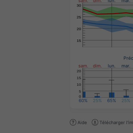
sam.
dim.
lun.
mar.
Préc
sam.
dim.
lun.
mar.
60%
25%
65%
25%
Aide
Télécharger l'i