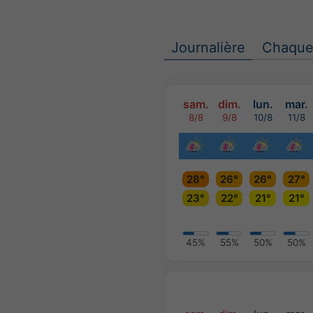
Journalière
Chaque
sam.
dim.
lun.
mar.
8/8
9/8
10/8
11/8
28°
26°
26°
27°
23°
22°
21°
21°
45%
55%
50%
50%