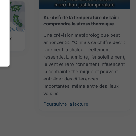
Au-delà de la température de l’air :
comprendre le stress thermique
Une prévision météorologique peut
 météo
annoncer 35 °C, mais ce chiffre décrit
rarement la chaleur réellement
ressentie. L’humidité, l’ensoleillement,
le vent et l’environnement influencent
la contrainte thermique et peuvent
entraîner des différences
importantes, même entre des lieux
voisins.
Poursuivre la lecture