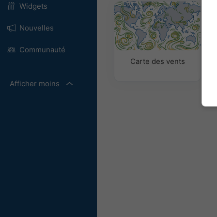
Widgets
Nouvelles
Communauté
Carte des vents
Afficher moins