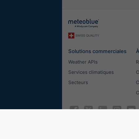
Solutions commerciales
À
Weather APIs
R
Services climatiques
C
Secteurs
C
C
© 2026 meteoblue