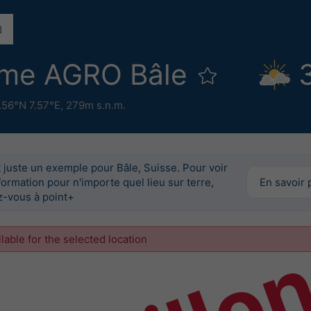
me AGRO Bâle
.56°N 7.57°E,
279m s.n.m.
 juste un exemple pour Bâle, Suisse. Pour voir
formation pour n'importe quel lieu sur terre,
En savoir 
-vous à point+
ilable for the selected location