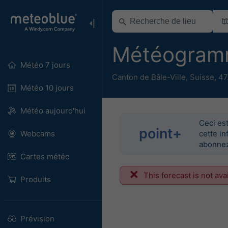
Météogram
Météo 7 jours
Canton de Bâle-Ville
,
Suisse
,
47
Météo 10 jours
Météo aujourd'hui
Ceci est
point+
Webcams
cette in
abonnez
Cartes météo
This forecast is not ava
Produits
Prévision