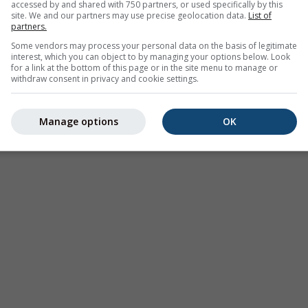
accessed by and shared with 750 partners, or used specifically by this
site. We and our partners may use precise geolocation data.
List of
partners.
Some vendors may process your personal data on the basis of legitimate
interest, which you can object to by managing your options below. Look
for a link at the bottom of this page or in the site menu to manage or
withdraw consent in privacy and cookie settings.
Climat (modélisé)
Prévisions
Cartes
saisonnières
Manage options
OK