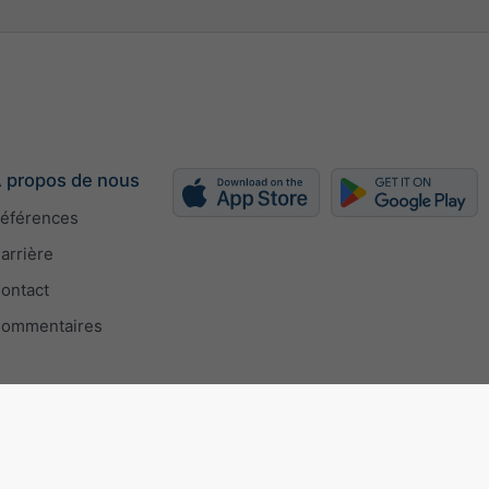
 propos de nous
éférences
arrière
ontact
ommentaires
ISO 9001 certificate
Paramètres de confidentialité