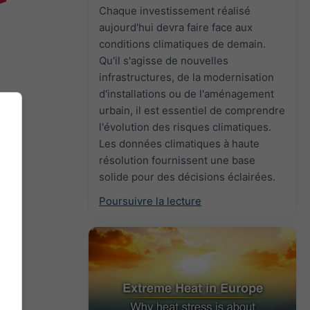
n
Chaque investissement réalisé
aujourd'hui devra faire face aux
conditions climatiques de demain.
Qu'il s'agisse de nouvelles
infrastructures, de la modernisation
d'installations ou de l'aménagement
urbain, il est essentiel de comprendre
l'évolution des risques climatiques.
Les données climatiques à haute
résolution fournissent une base
solide pour des décisions éclairées.
Poursuivre la lecture