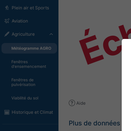
Éch
Plein air et Sports
Aviation
Agriculture
Météogramme AGRO
Fenêtres
d'ensemencement
Fenêtres de
pulvérisation
Viabilité du sol
Aide
Historique et Climat
Plus de données m