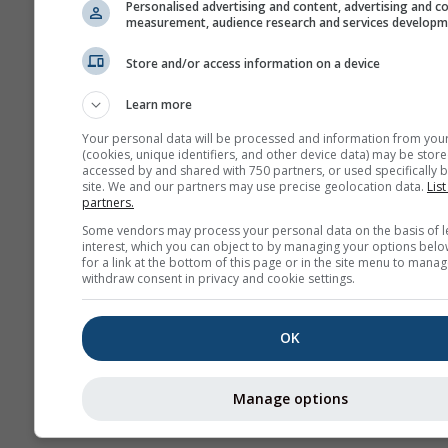
Personalised advertising and content, advertising and c
GPX
measurement, audience research and services develop
Store and/or access information on a device
Plus de données météo
Learn more
Your personal data will be processed and information from you
(cookies, unique identifiers, and other device data) may be store
accessed by and shared with 750 partners, or used specifically b
site. We and our partners may use precise geolocation data.
List
partners.
Cartes météo
Some vendors may process your personal data on the basis of l
interest, which you can object to by managing your options belo
for a link at the bottom of this page or in the site menu to manag
withdraw consent in privacy and cookie settings.
Bul
conv
OK
Stueve &
Sounding
Manage options