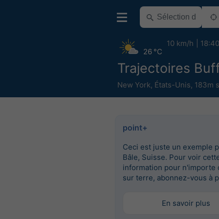
10 km/h
18:4
26 °C
Trajectoires Buf
New York
,
États-Unis
,
183m s
point+
Ceci est juste un exemple 
Bâle, Suisse. Pour voir cett
information pour n'importe 
sur terre, abonnez-vous à p
En savoir plus