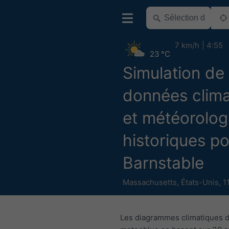
7 km/h
4:55
23 °C
Simulation de
données clima
et météorolog
historiques p
Barnstable
Massachusetts
,
États-Unis
,
1
Les diagrammes climatiques 