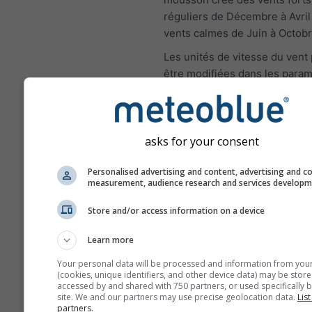
réguliers de Décembre à Avril
vents calmes de Juin à Octobr
Les unités de vitesse du vent
être modifiées dans les param
haut à droite).
asks for your consent
Rose des vents
Personalised advertising and content, advertising and c
measurement, audience research and services develop
Store and/or access information on a device
Learn more
Your personal data will be processed and information from you
(cookies, unique identifiers, and other device data) may be store
accessed by and shared with 750 partners, or used specifically b
site. We and our partners may use precise geolocation data.
List
partners.