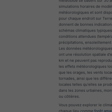
meteoblue se basent sur 30 a
simulations horaires de modè
météorologiques et sont disp
pour chaque endroit sur Terre.
donnent de bonnes indications
schémas climatiques typiques 
conditions attendues (tempér
précipitations, ensoleillement 
Les données météorologiques
ont une résolution spatiale d'
km et ne peuvent pas reprodu
les effets météorologiques loc
que les orages, les vents loca
tornades, ainsi que les différ
locales telles qu'elles se prod
dans les zones urbaines, mo
ou côtières.
Vous pouvez explorer le clima
chaque lieu comme
forêt ama