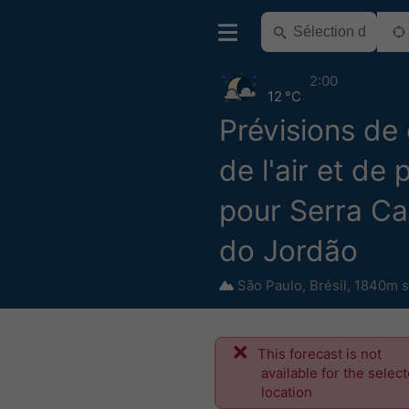
2:00
12 °C
Prévisions de 
de l'air et de 
pour Serra C
do Jordão
São Paulo
,
Brésil
,
1840m s
This forecast is not
available for the selec
location