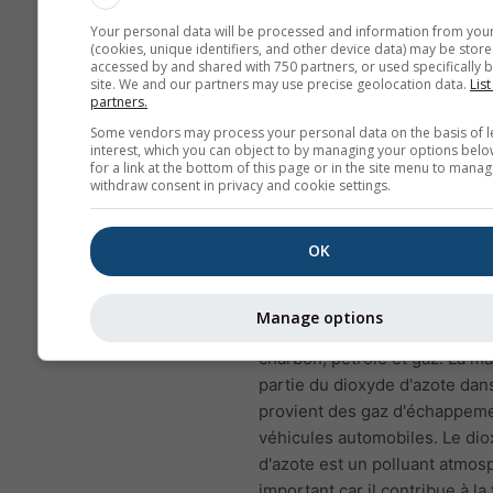
acides, qui peuvent end
Your personal data will be processed and information from you
les écosystèmes sensible
(cookies, unique identifiers, and other device data) may be store
accessed by and shared with 750 partners, or used specifically b
Les enfants, les personn
site. We and our partners may use precise geolocation data.
List
partners.
et ceux qui souffrent d'a
sont particulièrement sen
Some vendors may process your personal data on the basis of l
interest, which you can object to by managing your options belo
aux effets du SO₂.
for a link at the bottom of this page or in the site menu to manag
withdraw consent in privacy and cookie settings.
Dioxyde d'azote (NO₂)
est un
rougeâtre qui a une odeur
OK
caractéristique et forte et qui
polluant atmosphérique impor
principale source de dioxyde 
Manage options
la combustion de combustibles
charbon, pétrole et gaz. La m
partie du dioxyde d'azote dans
provient des gaz d'échappem
véhicules automobiles. Le di
d'azote est un polluant atmos
important car il contribue à la