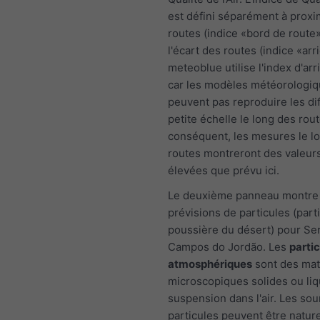
est défini séparément à proxi
routes (indice «bord de route»
l'écart des routes (indice «arr
meteoblue utilise l'index d'arr
car les modèles météorologi
peuvent pas reproduire les di
petite échelle le long des rout
conséquent, les mesures le l
routes montreront des valeur
élevées que prévu ici.
Le deuxième panneau montre 
prévisions de particules (part
poussière du désert) pour Se
Campos do Jordão. Les
parti
atmosphériques
sont des mat
microscopiques solides ou li
suspension dans l'air. Les so
particules peuvent être natur