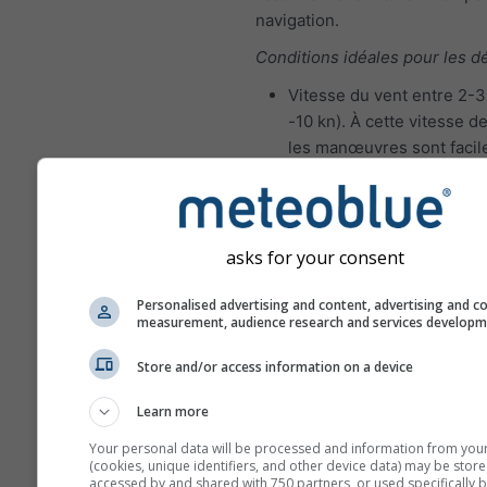
navigation.
Conditions idéales pour les d
Vitesse du vent entre 2-3 
-10 kn). À cette vitesse de
les manœuvres sont facil
exécuter et les erreurs s
pardonnées.
Hauteur significative des
vagues 0 à 1 m
asks for your consent
Conditions de voile idéales p
Personalised advertising and content, advertising and c
navigateurs expérimentés
measurement, audience research and services develop
Vitesse du vent entre 4-5 
Store and/or access information on a device
21 kn). À cette vitesse du 
manœuvres exigent plus 
Learn more
et une meilleure coordina
Your personal data will be processed and information from you
pour éviter les dommages
(cookies, unique identifiers, and other device data) may be store
accessed by and shared with 750 partners, or used specifically b