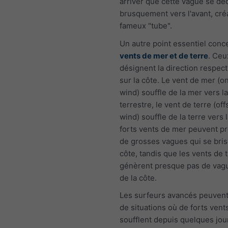
arriver que cette vague se dé
brusquement vers l'avant, cré
fameux "tube".
Un autre point essentiel con
vents de mer et de terre
. Ceu
désignent la direction respect
sur la côte. Le vent de mer (
wind) souffle de la mer vers 
terrestre, le vent de terre (of
wind) souffle de la terre vers 
forts vents de mer peuvent p
de grosses vagues qui se bris
côte, tandis que les vents de 
génèrent presque pas de vag
de la côte.
Les surfeurs avancés peuvent 
de situations où de forts ven
soufflent depuis quelques jou