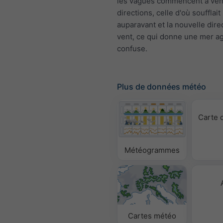
les vagues commencent à ven
directions, celle d'où soufflait
auparavant et la nouvelle dire
vent, ce qui donne une mer ag
confuse.
Plus de données météo
Carte 
Météogrammes
Cartes météo