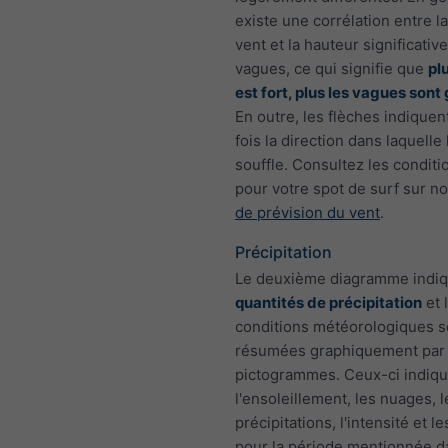
existe une corrélation entre l
vent et la hauteur significativ
vagues, ce qui signifie que
pl
est fort, plus les vagues sont
En outre, les flèches indiquen
fois la direction dans laquelle 
souffle. Consultez les conditi
pour votre spot de surf sur n
de prévision du vent
.
Précipitation
Le deuxième diagramme indiq
quantités de précipitation
et 
conditions météorologiques s
résumées graphiquement par
pictogrammes. Ceux-ci indiq
l'ensoleillement, les nuages, 
précipitations, l'intensité et l
pour la période mentionnée d