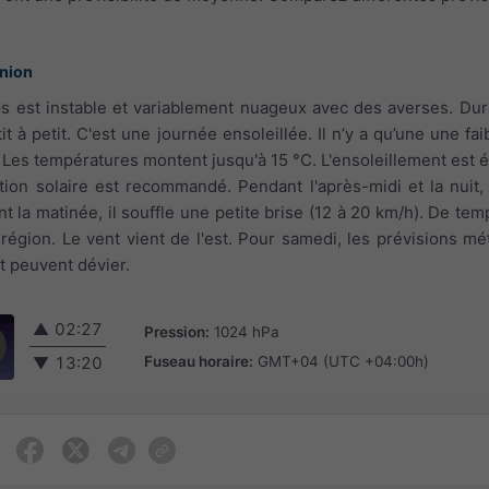
union
ps est instable et variablement nuageux avec des averses. Dur
à petit. C'est une journée ensoleillée. Il n’y a qu’une une faib
 Les températures montent jusqu'à 15 °C. L'ensoleillement est él
tion solaire est recommandé. Pendant l'après-midi et la nuit, 
nt la matinée, il souffle une petite brise (12 à 20 km/h). De te
région. Le vent vient de l'est. Pour samedi, les prévisions mét
t peuvent dévier.
▲
02:27
Pression:
1024 hPa
Fuseau horaire:
GMT+04 (UTC +04:00h)
▼
13:20