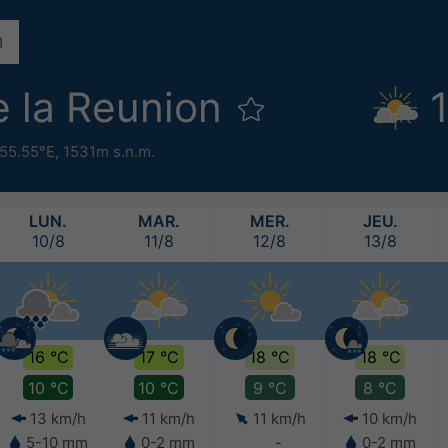
e la Reunion
 55.55°E,
1531m s.n.m.
LUN.
MAR.
MER.
JEU.
10/8
11/8
12/8
13/8
16 °C
17 °C
18 °C
18 °C
10 °C
10 °C
9 °C
8 °C
13 km/h
11 km/h
11 km/h
10 km/h
5-10 mm
0-2 mm
-
0-2 mm