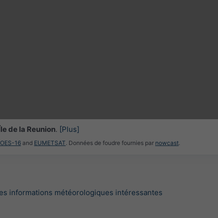
3h
6h
9h
1
13:00
13:15
13:30
13:45
14:00
14:15
14:30
Île de la Reunion
.
[Plus]
GOES-16
and
EUMETSAT
. Données de foudre fournies par
nowcast
.
es informations météorologiques intéressantes