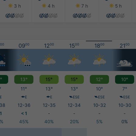
3 h
4 h
7 h
5 h
00
09
00
12
00
15
00
18
00
21
00
°
13°
15°
15°
12°
10°
°
11°
13°
13°
10°
7°
E
E
E
ESE
ESE
ESE
38
12-36
12-35
12-34
10-32
10-30
1
< 1
-
-
-
-
5%
45%
40%
20%
5%
0%