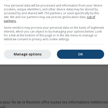
Your personal data will be processed and information from your device
(cookies, unique identifiers, and other device data) may be stored by,
accessed by and shared with 750 partners, or used specifically by this
site. We and our partners may use precise geolocation data.
List of
partners.
Some vendors may process your personal data on the basis of legitimate
interest, which you can object to by managing your options below. Look
for a link at the bottom of this page or in the site menu to manage or
withdraw consent in privacy and cookie settings.
Manage options
OK
pour Île de la Reunion offre toutes les informations météorol
lus]