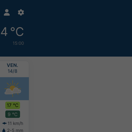
14 °C
15:00
VEN.
SAM.
DIM.
LUN.
14/8
15/8
16/8
17/8
17 °C
15 °C
14 °C
14 °C
9 °C
9 °C
9 °C
9 °C
11 km/h
12 km/h
13 km/h
15 km/h
2-5 mm
0-2 mm
-
0-2 mm