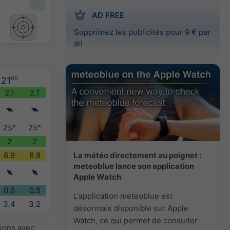
AD FREE
Supprimez les publicités pour 9 € par
an
21
00
2.1
2.1
25°
25°
2
2
La météo directement au poignet :
8.9
8.8
meteoblue lance son application
Apple Watch
0.6
0.5
L'application meteoblue est
3.4
3.2
désormais disponible sur Apple
Watch, ce qui permet de consulter
sions avec