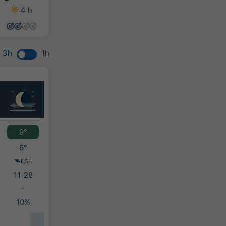
4 h
1 h
9 h
9 h
3h
1h
9°
6°
ESE
11-28
-
10%