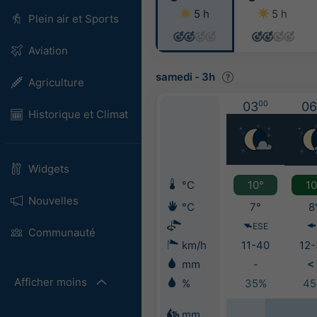
5 h
5 h
Plein air et Sports
Aviation
samedi
-
3h
Agriculture
03
00
06
Historique et Climat
Widgets
°C
10°
10
Nouvelles
°C
7°
8
ESE
Communauté
km/h
11-40
12-
mm
-
< 
Afficher moins
%
35%
4
mm