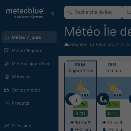
Météo Île d
Météo 7 jours
Réunion
,
La Réunion
,
21.11°S
Météo 10 jours
Météo aujourd'hui
SAM.
DIM.
Aujourd'hui
Demain
Webcams
Cartes météo
❯
Produits
15 °C
15 °C
9 °C
8 °C
13 km/h
14 km/h
Prévision
0-2 mm
2-5 mm