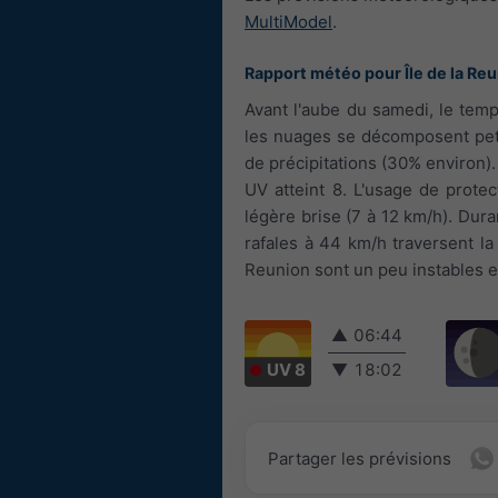
MultiModel
.
Rapport météo pour Île de la Re
Avant l'aube du samedi, le tem
les nuages se décomposent petit 
de précipitations (30% environ).
UV atteint 8. L'usage de protec
légère brise (7 à 12 km/h). Dura
rafales à 44 km/h traversent la 
Reunion sont un peu instables e
▲
06:44
UV 8
▼
18:02
Partager les prévisions