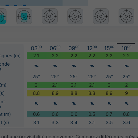
03
00
06
00
09
00
12
00
15
00
18
00
vagues (m)
2.1
2.2
2.2
2.2
2.2
2.2
'onde
t
25°
25°
25°
25°
25°
25°
(m)
2
2.1
2.1
2.1
2
2
(s)
8.8
8.9
8.8
8.8
8.9
9
ent
t
t (m)
0.6
0.6
0.6
0.5
0.7
0.8
 (s)
3.1
3.3
3.4
3.1
3.5
3.6
 ont une prévisibilité de moyenne. Comparez différentes prévi