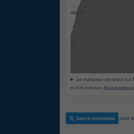
11:30
11:45
12:00
12:15
12:30
12:45
Le marqueur est placé sur
© 2026 meteoblue,
NOAA Satellites 
Suivre meteoblue
pour d