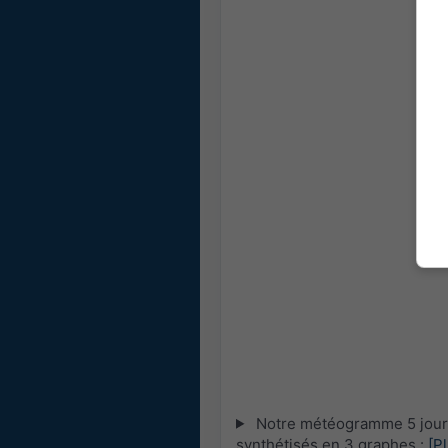
Notre météogramme 5 jours 
synthétisés en 3 graphes :
[P