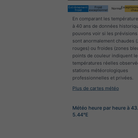
Extrêmement
Froid
Exceptionn
Normal
froid
exceptionnel
chau
En comparant les température
à 40 ans de données historiq
pouvons voir si les prévisions
sont anormalement chaudes 
rouges) ou froides (zones ble
points de couleur indiquent le
températures réelles observé
stations météorologiques
professionnelles et privées.
Plus de cartes météo
Météo heure par heure à 4
5.44°E