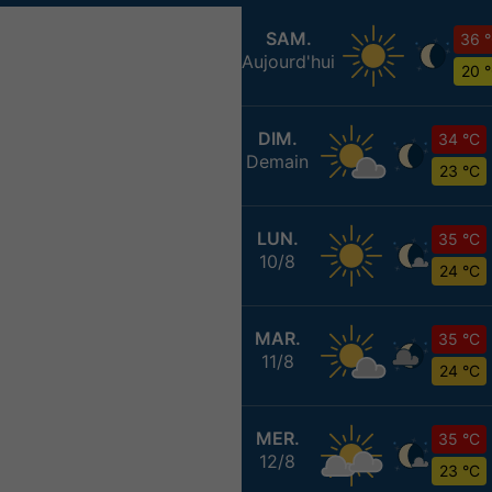
SAM.
36 
Aujourd'hui
20 
DIM.
34 °C
Demain
23 °C
LUN.
35 °C
10/8
24 °C
MAR.
35 °C
11/8
24 °C
MER.
35 °C
12/8
23 °C