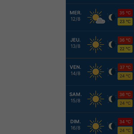
MER.
35 °C
12/8
23 °C
JEU.
36 °C
13/8
22 °C
VEN.
37 °C
14/8
24 °C
SAM.
36 °C
15/8
24 °C
DIM.
34 °C
16/8
24 °C