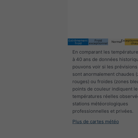
06:00 CEST
Thu 6
Fri 7
Sat 8
Extrêmement
Froid
Exceptionn
Normal
froid
exceptionnel
chau
En comparant les température
à 40 ans de données historiq
pouvons voir si les prévisions
sont anormalement chaudes 
rouges) ou froides (zones ble
points de couleur indiquent le
températures réelles observé
stations météorologiques
professionnelles et privées.
Plus de cartes météo