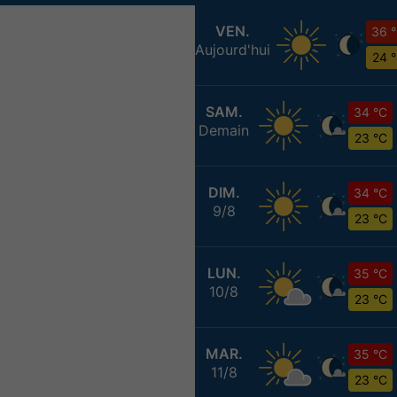
VEN.
36 
Aujourd'hui
24 
SAM.
34 °C
Demain
23 °C
DIM.
34 °C
9/8
23 °C
LUN.
35 °C
10/8
23 °C
MAR.
35 °C
11/8
23 °C