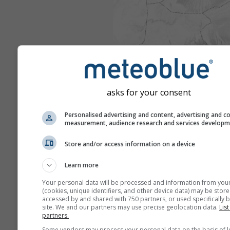
asks for your consent
Personalised advertising and content, advertising and c
measurement, audience research and services develop
Store and/or access information on a device
Learn more
Your personal data will be processed and information from you
(cookies, unique identifiers, and other device data) may be store
accessed by and shared with 750 partners, or used specifically b
site. We and our partners may use precise geolocation data.
List
partners.
Some vendors may process your personal data on the basis of l