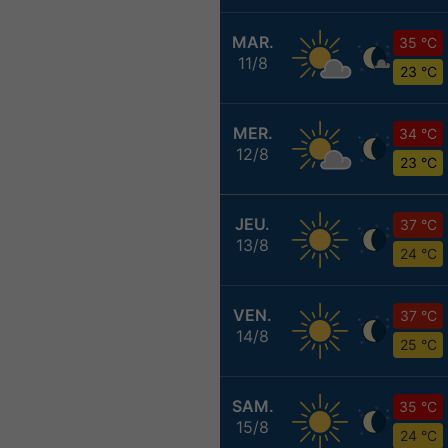
MAR.
35 °C
11/8
23 °C
MER.
34 °C
12/8
23 °C
JEU.
37 °C
13/8
24 °C
VEN.
37 °C
14/8
25 °C
SAM.
35 °C
15/8
24 °C