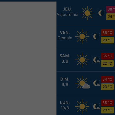
JEU.
38 
Aujourd'hui
24 
VEN.
36 °C
Demain
23 °C
SAM.
35 °C
8/8
22 °C
DIM.
34 °C
9/8
23 °C
LUN.
35 °C
10/8
23 °C