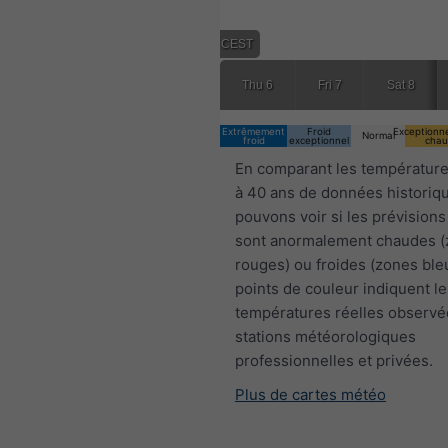
19:00 CEST
Thu 6
Fri 7
Sat 8
Extrêmement
Froid
Exceptionn
Normal
froid
exceptionnel
chau
En comparant les température
à 40 ans de données historiq
pouvons voir si les prévisions
sont anormalement chaudes 
rouges) ou froides (zones ble
points de couleur indiquent le
températures réelles observé
stations météorologiques
professionnelles et privées.
Plus de cartes météo