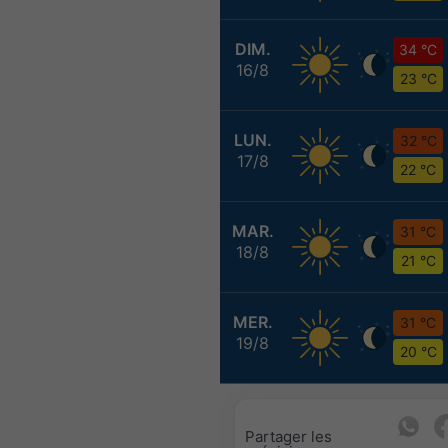
DIM.
34 °C
16/8
23 °C
LUN.
32 °C
17/8
22 °C
MAR.
31 °C
18/8
21 °C
MER.
31 °C
19/8
20 °C
Partager les