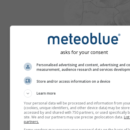
asks for your consent
Personalised advertising and content, advertising and c
measurement, audience research and services develop
Store and/or access information on a device
Learn more
Your personal data will be processed and information from you
(cookies, unique identifiers, and other device data) may be store
accessed by and shared with 750 partners, or used specifically b
site. We and our partners may use precise geolocation data.
List
partners.
Some vendors may process your personal data on the basis of l