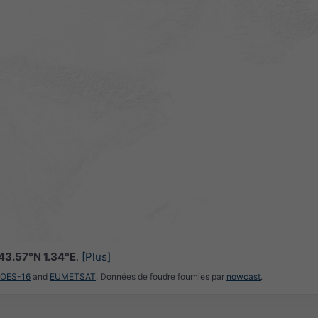
43.57°N 1.34°E
.
[Plus]
GOES-16
and
EUMETSAT
. Données de foudre fournies par
nowcast
.