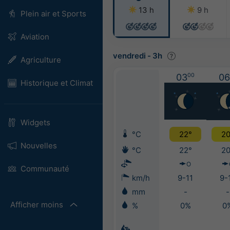
13 h
9 h
Plein air et Sports
Aviation
vendredi
-
3h
Agriculture
03
00
06
Historique et Climat
Widgets
°C
22°
20
Nouvelles
°C
22°
20
O
Communauté
km/h
9-11
9-
mm
-
-
Afficher moins
%
0%
0