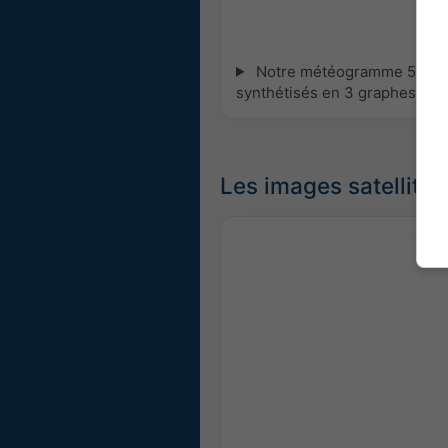
Notre météogramme 5 jours 
synthétisés en 3 graphes :
[P
Les images satellites