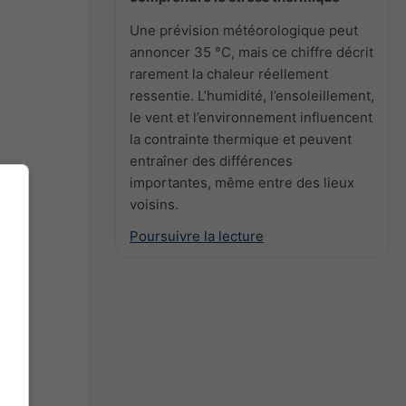
Une prévision météorologique peut
annoncer 35 °C, mais ce chiffre décrit
rarement la chaleur réellement
ressentie. L’humidité, l’ensoleillement,
le vent et l’environnement influencent
la contrainte thermique et peuvent
entraîner des différences
importantes, même entre des lieux
voisins.
Poursuivre la lecture