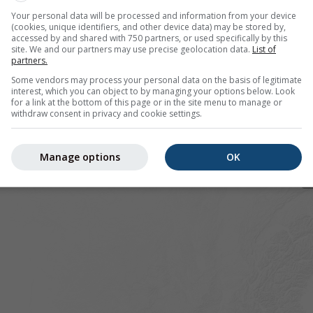
Your personal data will be processed and information from your device
(cookies, unique identifiers, and other device data) may be stored by,
accessed by and shared with 750 partners, or used specifically by this
site. We and our partners may use precise geolocation data.
List of
pour 43.57°N 1.34°E offre toutes les informations météorolo
partners.
lus]
Some vendors may process your personal data on the basis of legitimate
interest, which you can object to by managing your options below. Look
for a link at the bottom of this page or in the site menu to manage or
withdraw consent in privacy and cookie settings.
 actuelles
Manage options
OK