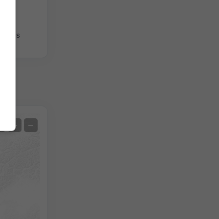
giques
Satellite
+
−
Sans radar
Avec radar
Température mesurée
Précipitations mesurées
Screenshot
©