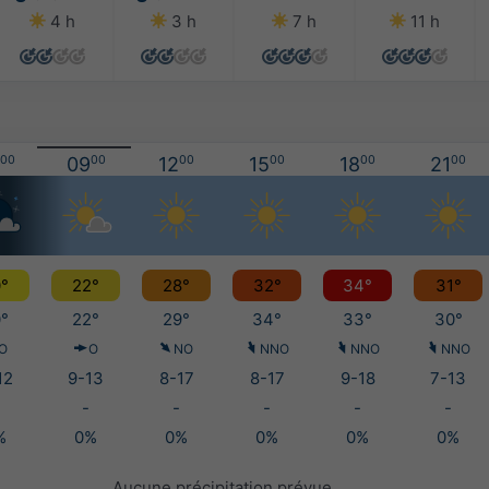
4 h
3 h
7 h
11 h
00
09
00
12
00
15
00
18
00
21
00
°
22°
28°
32°
34°
31°
°
22°
29°
34°
33°
30°
O
O
NO
NNO
NNO
NNO
12
9-13
8-17
8-17
9-18
7-13
-
-
-
-
-
%
0%
0%
0%
0%
0%
Aucune précipitation prévue