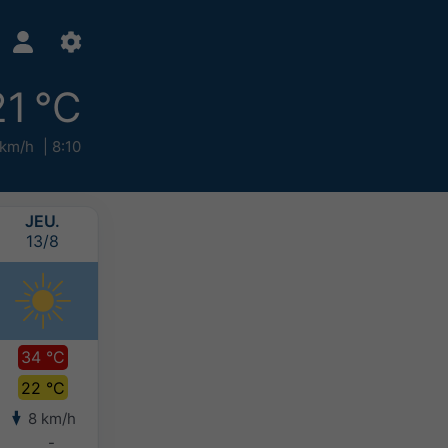
21 °C
 km/h
8:10
JEU.
VEN.
SAM.
DIM.
13/8
14/8
15/8
16/8
34 °C
34 °C
32 °C
28 °C
22 °C
23 °C
22 °C
21 °C
8 km/h
10 km/h
11 km/h
14 km/h
-
-
-
-