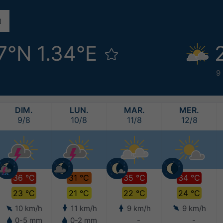
7°N 1.34°E
9
DIM.
LUN.
MAR.
MER.
9/8
10/8
11/8
12/8
36 °C
31 °C
35 °C
34 °C
23 °C
21 °C
22 °C
24 °C
10 km/h
11 km/h
9 km/h
9 km/h
0-5 mm
0-2 mm
-
-