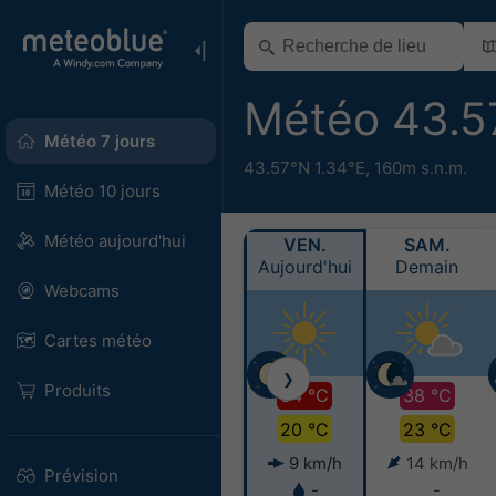
Météo 43.5
Météo 7 jours
43.57°N 1.34°E,
160m s.n.m.
Météo 10 jours
Météo aujourd'hui
VEN.
SAM.
Aujourd'hui
Demain
Webcams
Cartes météo
❯
Produits
34 °C
38 °C
20 °C
23 °C
9 km/h
14 km/h
Prévision
-
-