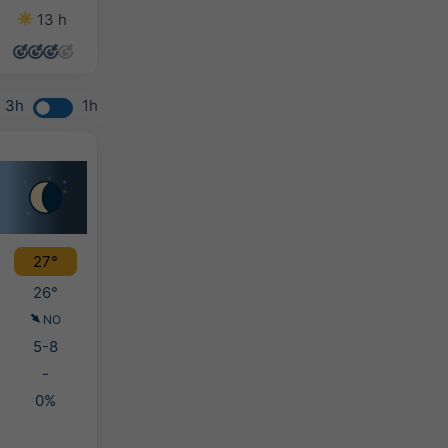
13 h
14 h
13 h
7 h
3h
1h
27°
26°
NO
5-8
-
0%