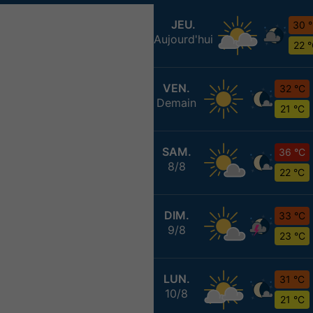
JEU.
30 
Aujourd'hui
22 
VEN.
32 °C
Demain
21 °C
SAM.
36 °C
8/8
22 °C
DIM.
33 °C
9/8
23 °C
LUN.
31 °C
10/8
21 °C