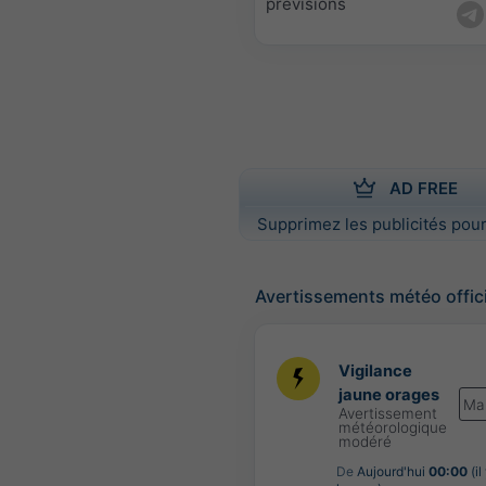
prévisions
AD FREE
Supprimez les publicités pour
Avertissements météo offic
Vigilance
jaune orages
Ma
Avertissement
météorologique
modéré
De
Aujourd'hui
00:00
(il