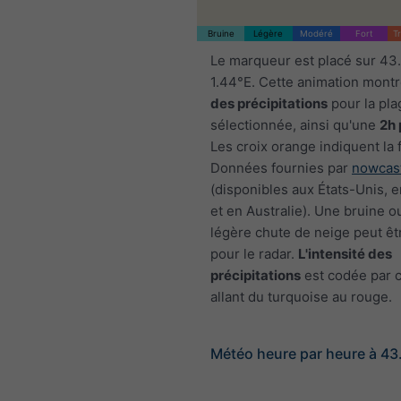
Bruine
Légère
Modéré
Fort
T
Le marqueur est placé sur 43
1.44°E. Cette animation montr
des précipitations
pour la pla
sélectionnée, ainsi qu'une
2h 
Les croix orange indiquent la 
Données fournies par
nowcas
(disponibles aux États-Unis, 
et en Australie). Une bruine o
légère chute de neige peut êtr
pour le radar.
L'intensité des
précipitations
est codée par c
allant du turquoise au rouge.
Météo heure par heure à 43