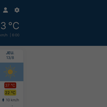
3 °C
km/h
6:00
JEU.
VEN.
SAM.
DIM.
13/8
14/8
15/8
16/8
37 °C
38 °C
36 °C
34 °C
22 °C
25 °C
24 °C
22 °C
10 km/h
6 km/h
6 km/h
10 km/h
-
-
-
-