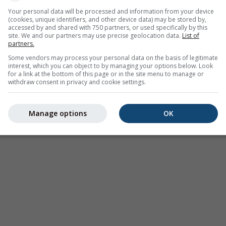
Pro
étéorologique modéré
Your personal data will be processed and information from your device
(cookies, unique identifiers, and other device data) may be stored by,
00
(dans 16 heures)
Jusqu'à
Dimanche 00:00
(dans 1 jour)
accessed by and shared with 750 partners, or used specifically by this
site. We and our partners may use precise geolocation data.
List of
Meteo-France
partners.
our:
il y a 1 heure
Some vendors may process your personal data on the basis of legitimate
interest, which you can object to by managing your options below. Look
for a link at the bottom of this page or in the site menu to manage or
withdraw consent in privacy and cookie settings.
Manage options
OK
re à 43.73°N 3.55°E