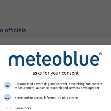
 officiels
une canicule
Ma
étéorologique modéré
06:00
(il y a 1 heure)
Jusqu'à
Minuit (dans 16 heures)
Meteo-France
asks for your consent
our:
il y a 1 heure
Personalised advertising and content, advertising and content
measurement, audience research and services development
Store and/or access information on a device
Learn more
une canicule