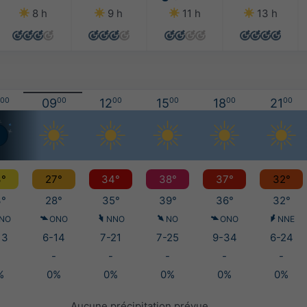
8 h
9 h
11 h
13 h
00
09
00
12
00
15
00
18
00
21
00
°
27°
34°
38°
37°
32°
°
28°
35°
39°
36°
32°
NO
ONO
NNO
NO
ONO
NNE
13
6-14
7-21
7-25
9-34
6-24
-
-
-
-
-
%
0%
0%
0%
0%
0%
Aucune précipitation prévue