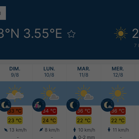
3°N 3.55°E
2
7 
DIM.
LUN.
MAR.
MER.
9/8
10/8
11/8
12/8
33 °C
34 °C
36 °C
36 °C
23 °C
24 °C
22 °C
22 °C
13 km/h
8 km/h
10 km/h
11 km/h
-
-
0-2 mm
-