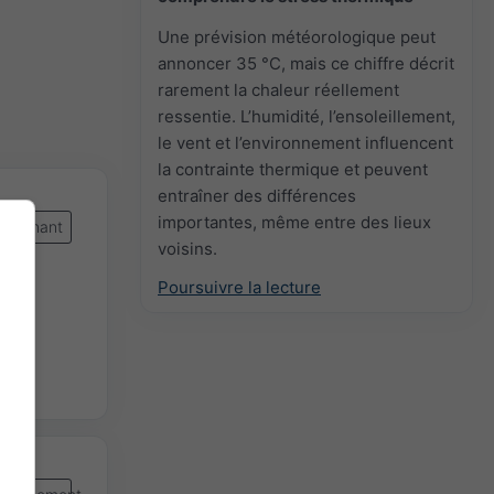
Une prévision météorologique peut
annoncer 35 °C, mais ce chiffre décrit
rarement la chaleur réellement
ressentie. L’humidité, l’ensoleillement,
le vent et l’environnement influencent
la contrainte thermique et peuvent
entraîner des différences
importantes, même entre des lieux
intenant
voisins.
Poursuivre la lecture