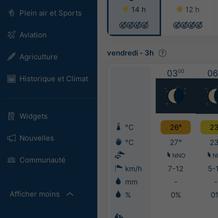
14 h
12 h
Plein air et Sports
Aviation
vendredi
-
3h
Agriculture
03
00
06
Historique et Climat
Widgets
°C
26°
23
Nouvelles
°C
27°
23
NNO
N
Communauté
km/h
7-12
5-
mm
-
-
Afficher moins
%
0%
0