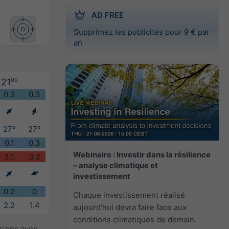
AD FREE
Supprimez les publicités pour 9 € par
an
21
00
0.3
0.3
27°
27°
0.1
0.3
Webinaire : Investir dans la résilience
3.1
3.2
– analyse climatique et
investissement
0.2
0
Chaque investissement réalisé
2.2
1.4
aujourd'hui devra faire face aux
conditions climatiques de demain.
isions avec