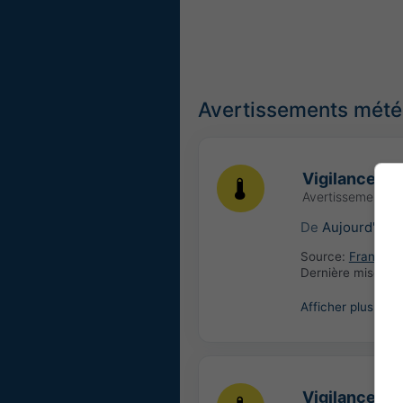
Avertissements météo
Vigilance ja
Avertissement m
De
Aujourd'hui
Source:
France: 
Dernière mise à j
Afficher plus
Vigilance ja