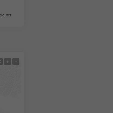
giques
Satellite
+
−
Sans radar
Avec radar
Température mesurée
Précipitations mesurées
Screenshot
©