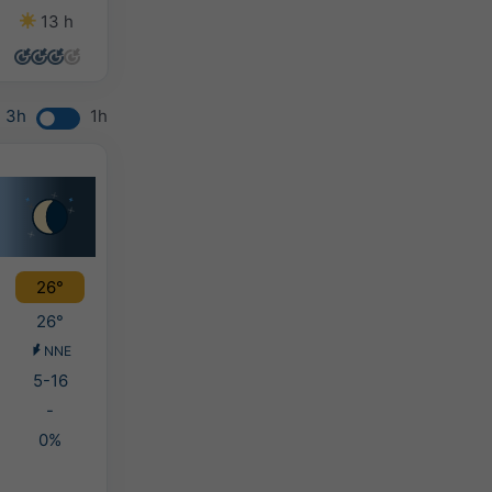
13 h
14 h
14 h
14 h
3h
1h
26°
26°
NNE
5-16
-
0%