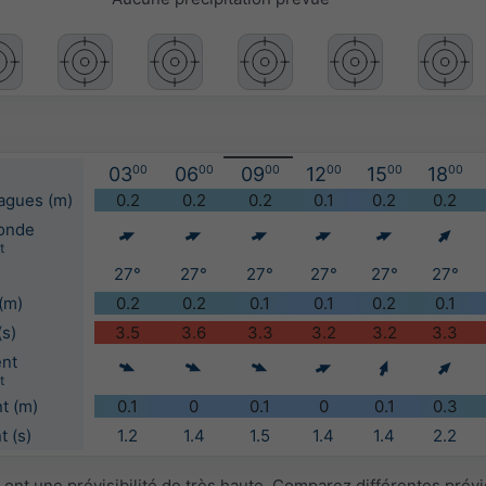
03
00
06
00
09
00
12
00
15
00
18
00
vagues (m)
0.2
0.2
0.2
0.1
0.2
0.2
'onde
t
27°
27°
27°
27°
27°
27°
(m)
0.2
0.2
0.1
0.1
0.2
0.1
(s)
3.5
3.6
3.3
3.2
3.2
3.3
ent
t
t (m)
0.1
0
0.1
0
0.1
0.3
 (s)
1.2
1.4
1.5
1.4
1.4
2.2
ont une prévisibilité de très haute. Comparez différentes prév