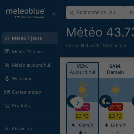
Météo 43.7
Météo 7 jours
43.73°N 3.55°E,
132m s.n.m.
Météo 10 jours
Météo aujourd'hui
VEN.
SAM.
Aujourd'hui
Demain
Webcams
Cartes météo
❯
Produits
38 °C
37 °C
23 °C
23 °C
10 km/h
12 km/h
Prévision
-
-