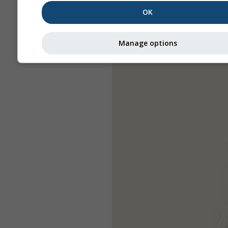
OK
Manage options