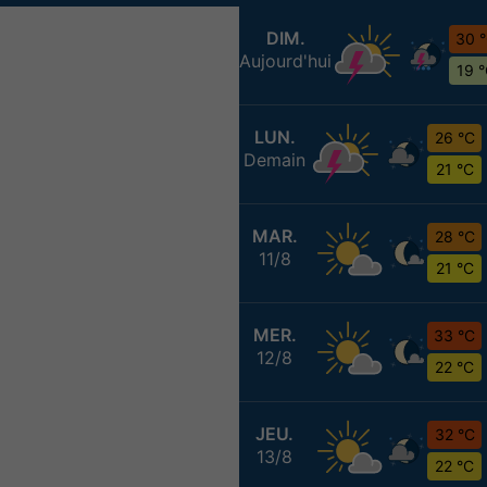
DIM.
30 
Aujourd'hui
19 
LUN.
26 °C
Demain
21 °C
MAR.
28 °C
11/8
21 °C
MER.
33 °C
12/8
22 °C
JEU.
32 °C
13/8
22 °C