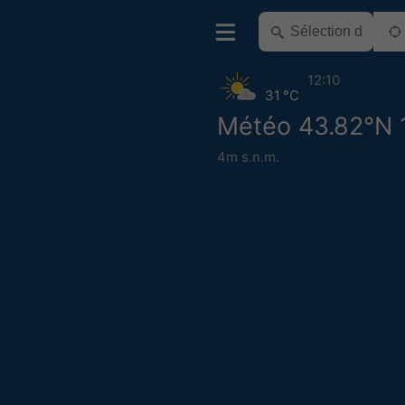
12:10
31 °C
Météo 43.82°N 
4m s.n.m.