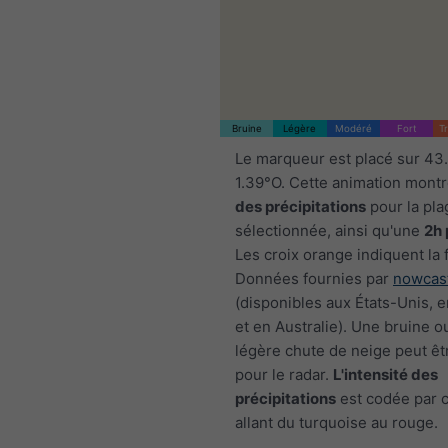
Bruine
Légère
Modéré
Fort
T
Le marqueur est placé sur 43
1.39°O. Cette animation montr
des précipitations
pour la pla
sélectionnée, ainsi qu'une
2h 
Les croix orange indiquent la 
Données fournies par
nowcas
(disponibles aux États-Unis, 
et en Australie). Une bruine o
légère chute de neige peut êtr
pour le radar.
L'intensité des
précipitations
est codée par c
allant du turquoise au rouge.