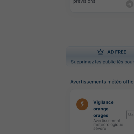
prévisions
AD FREE
Supprimez les publicités pour
Avertissements météo offic
Vigilance
orange
Ma
orages
Avertissement
météorologique
sévère