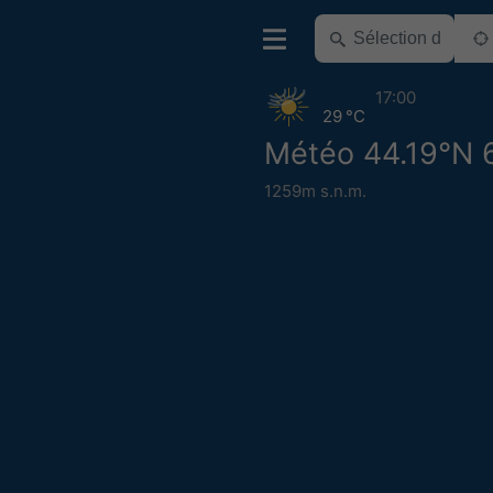
17:00
29 °C
Météo 44.19°N 
1259m s.n.m.