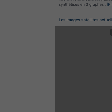
synthétisés en 3 graphes :
[Pl
Les images satellites actuel