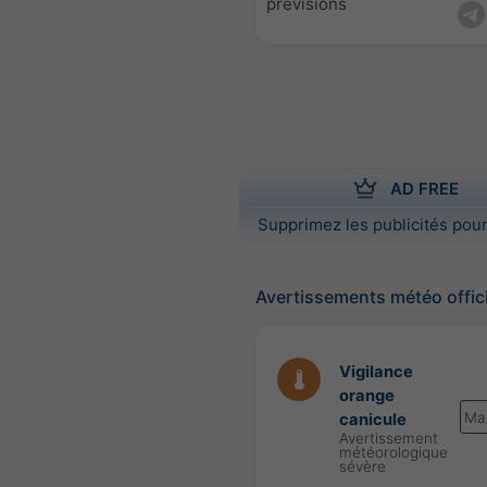
prévisions
AD FREE
Supprimez les publicités pour
Avertissements météo offic
Vigilance
orange
Ma
canicule
Avertissement
météorologique
sévère