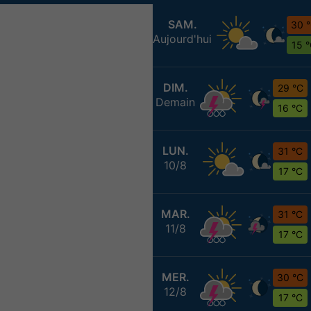
SAM.
30 
Aujourd'hui
15 
DIM.
29 °C
Demain
16 °C
LUN.
31 °C
10/8
17 °C
MAR.
31 °C
11/8
17 °C
MER.
30 °C
12/8
17 °C