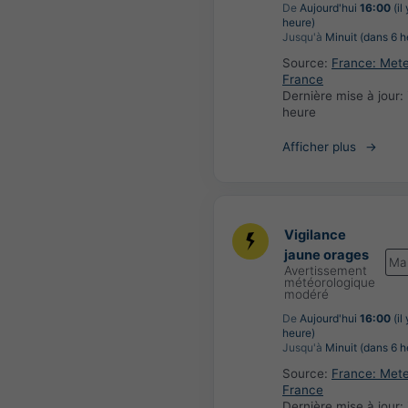
De
Aujourd'hui
16:00
(il 
heure)
Jusqu'à
Minuit (dans 6 h
Source:
France: Met
France
Dernière mise à jour:
heure
Afficher plus
Vigilance
jaune orages
Ma
Avertissement
météorologique
modéré
De
Aujourd'hui
16:00
(il 
heure)
Jusqu'à
Minuit (dans 6 h
Source:
France: Met
France
Dernière mise à jour: