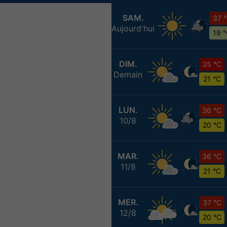
SAM.
37 
Aujourd'hui
19 
DIM.
35 °C
Demain
21 °C
LUN.
36 °C
10/8
20 °C
MAR.
36 °C
11/8
21 °C
MER.
37 °C
12/8
20 °C