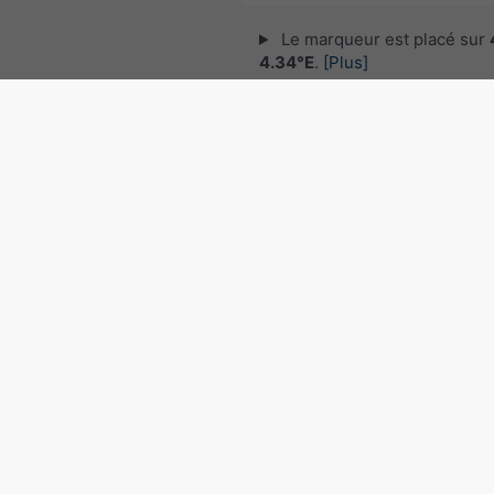
Le marqueur est placé sur
4.34°E
.
[Plus]
© 2026 meteoblue,
NOAA Satellites 
EUMETSAT
. Données de foudre fourni
nowcast
.
Suivre meteoblu
pour des informations météorol
intéressantes
Radar des précipitations, 4
4.34°E
©