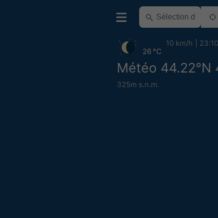
10 km/h
23:1
26 °C
Météo 44.22°N 
325m s.n.m.