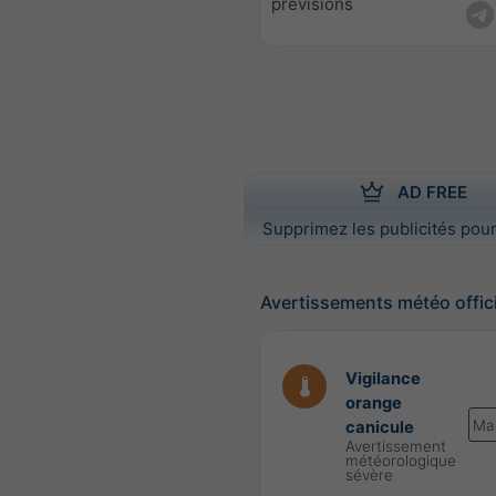
prévisions
AD FREE
Supprimez les publicités pour
Avertissements météo offic
Vigilance
orange
Ma
canicule
Avertissement
météorologique
sévère