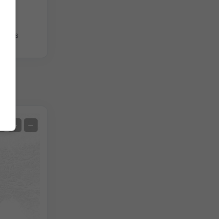
giques
Satellite
+
−
Sans radar
Avec radar
Température mesurée
Précipitations mesurées
Screenshot
©