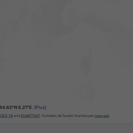
44.62°N 6.21°E
.
[Plus]
GOES-16
and
EUMETSAT
. Données de foudre fournies par
nowcast
.