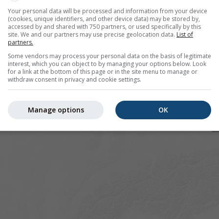
Your personal data will be processed and information from your device
(cookies, unique identifiers, and other device data) may be stored by,
accessed by and shared with 750 partners, or used specifically by this
site. We and our partners may use precise geolocation data.
List of
pour 44.62°N 6.21°E offre toutes les informations météorolo
partners.
lus]
Some vendors may process your personal data on the basis of legitimate
interest, which you can object to by managing your options below. Look
for a link at the bottom of this page or in the site menu to manage or
withdraw consent in privacy and cookie settings.
 actuelles
Manage options
OK