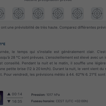
ont une prévisibilité de très haute. Comparez différentes prév
21°E
urnée, le temps qui s'installe est généralement clair. C'es
usqu'à 28 °C sont prévues. L'ensoleillement est élevé avec un 
t conseillé. Pendant la nuit et le matin, il souffle une légère
une petite brise (12 à 20 km/h). Durant la nuit, le vent vient du
st. Pour vendredi, les prévisions météo à 44. 62°N 6. 21°E sont
▲
00:14
Pression:
1017 hPa
Fuseau horaire:
CEST (UTC +02:00h)
▼
16:35