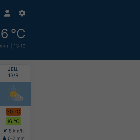
6 °C
km/h
13:10
JEU.
VEN.
SAM.
DIM.
13/8
14/8
15/8
16/8
30 °C
31 °C
29 °C
28 °C
16 °C
16 °C
17 °C
15 °C
8 km/h
7 km/h
7 km/h
9 km/h
0-2 mm
-
-
-