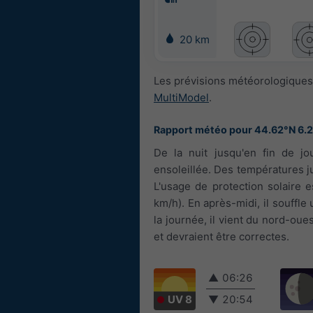
20 km
Les prévisions météorologiques 
MultiModel
.
Rapport météo pour 44.62°N 6.
De la nuit jusqu'en fin de jo
ensoleillée. Des températures j
L'usage de protection solaire es
km/h). En après-midi, il souffle 
la journée, il vient du nord-oue
et devraient être correctes.
▲
06:26
UV 8
▼
20:54