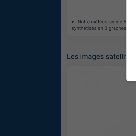
Notre météogramme 5 jours 
synthétisés en 3 graphes :
[P
Les images satellites