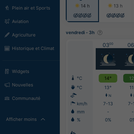
14 h
13 h
Plein air et Sports
Aviation
vendredi
-
3h
Agriculture
03
00
06
Historique et Climat
Widgets
°C
14°
12
Nouvelles
°C
13°
11
N
Communauté
km/h
7-13
7-
mm
-
-
Afficher moins
%
0%
0