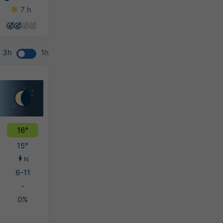
7 h
7 h
9 h
8 h
3h
1h
16°
15°
N
6-11
-
0%