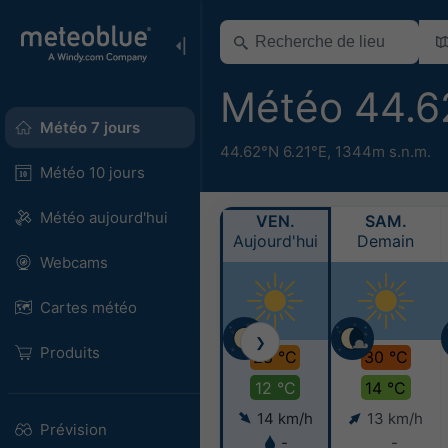
Météo 44.6
Météo 7 jours
44.62°N 6.21°E,
1344m s.n.m.
Météo 10 jours
Météo aujourd'hui
VEN.
SAM.
Aujourd'hui
Demain
Webcams
Cartes météo
❯
Produits
28 °C
30 °C
12 °C
14 °C
14 km/h
13 km/h
Prévision
-
-