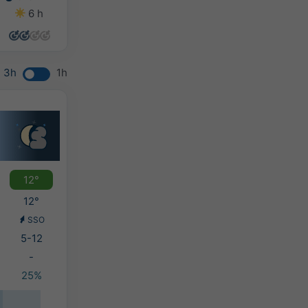
6 h
7 h
8 h
7 h
3h
1h
12°
12°
SSO
5-12
-
25%