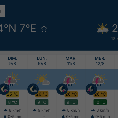
4°N 7°E
2
18 
DIM.
LUN.
MAR.
MER.
9/8
10/8
11/8
12/8
25 °C
26 °C
26 °C
26 °C
8 °C
9 °C
9 °C
10 °C
8 km/h
9 km/h
8 km/h
8 km/h
0-5 mm
-
0-5 mm
0-5 mm