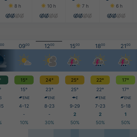
8 h
10 h
7 h
6 h
00
09
00
12
00
15
00
18
00
21
00
°
15°
24°
25°
22°
17°
°
15°
23°
25°
22°
17°
S
ENE
ENE
E
ENE
ENE
15
4-12
8-23
9-29
7-23
5-18
-
-
2
2
1
%
10%
30%
50%
50%
50%