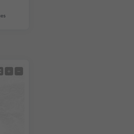
ues
Satellite
+
−
Sans radar
Avec radar
Température mesurée
Précipitations mesurées
Screenshot
©