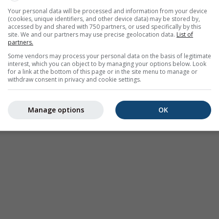
Modéré
Fort
Très fort
Grêle
Your personal data will be processed and information from your device
(cookies, unique identifiers, and other device data) may be stored by,
.74°N 7°E. Cette animation montre le
radar des précipitations
p
accessed by and shared with 750 partners, or used specifically by this
insi qu'une
2h prévision
. Les croix orange indiquent la foudre.
site. We and our partners may use precise geolocation data.
List of
partners.
onibles aux États-Unis, en Europe et en Australie). Une bruine 
e invisible pour le radar.
L'intensité des précipitations
est cod
Some vendors may process your personal data on the basis of legitimate
interest, which you can object to by managing your options below. Look
u rouge.
for a link at the bottom of this page or in the site menu to manage or
withdraw consent in privacy and cookie settings.
Manage options
OK
re à 44.74°N 7°E