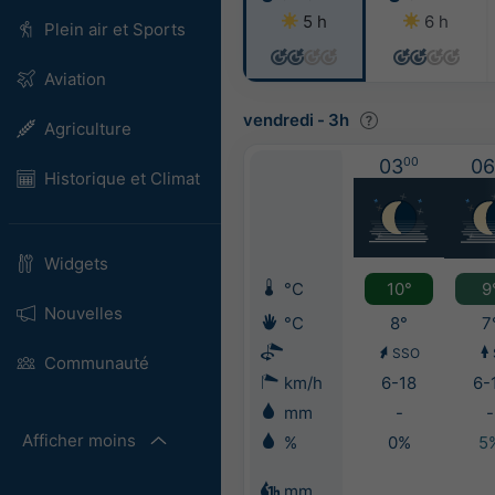
5 h
6 h
Plein air et Sports
Aviation
vendredi
-
3h
Agriculture
03
00
06
Historique et Climat
Widgets
°C
10°
9
Nouvelles
°C
8°
7
SSO
Communauté
km/h
6-18
6-
mm
-
-
Afficher moins
%
0%
5
mm