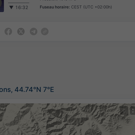
Fuseau horaire:
CEST (UTC +02:00h)
▼
16:32
ions, 44.74°N 7°E
©