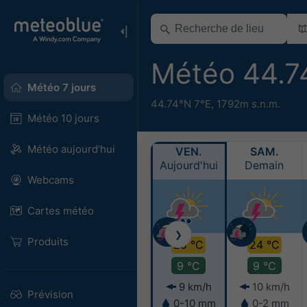
Météo 44.7
Météo 7 jours
44.74°N 7°E,
1792m s.n.m.
Météo 10 jours
Météo aujourd'hui
VEN.
SAM.
Aujourd'hui
Demain
Webcams
Cartes météo
❯
Produits
25 °C
24 °C
9 °C
9 °C
9 km/h
10 km/h
Prévision
0-10 mm
0-2 mm