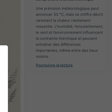
Une prévision météorologique peut
annoncer 35 °C, mais ce chiffre décrit
rarement la chaleur réellement
ressentie. L’humidité, l’ensoleillement,
le vent et l’environnement influencent
la contrainte thermique et peuvent
entraîner des différences
importantes, même entre des lieux
voisins.
Poursuivre la lecture