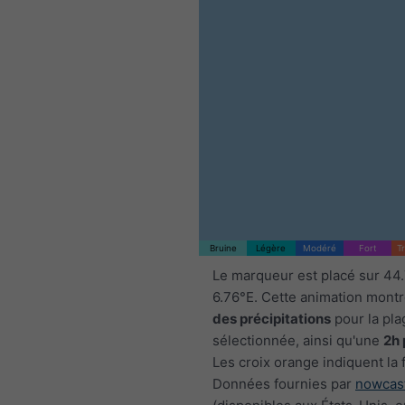
Bruine
Légère
Modéré
Fort
T
Le marqueur est placé sur 44
6.76°E. Cette animation montr
des précipitations
pour la pla
sélectionnée, ainsi qu'une
2h 
Les croix orange indiquent la 
Données fournies par
nowcas