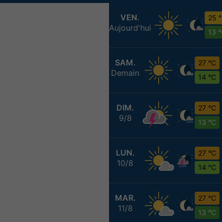
VEN.
25 
Aujourd'hui
13 
SAM.
27 °C
Demain
14 °C
DIM.
27 °C
9/8
13 °C
LUN.
27 °C
10/8
14 °C
MAR.
27 °C
11/8
13 °C