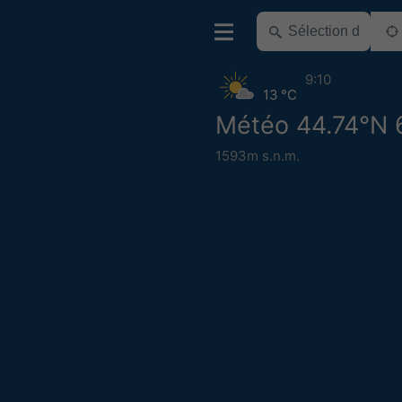
9:10
13 °C
Météo 44.74°N 
1593m s.n.m.