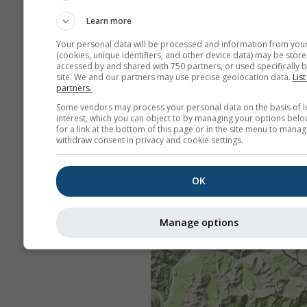
Learn more
Your personal data will be processed and information from you
(cookies, unique identifiers, and other device data) may be store
accessed by and shared with 750 partners, or used specifically b
site. We and our partners may use precise geolocation data.
List
partners.
Some vendors may process your personal data on the basis of l
interest, which you can object to by managing your options belo
for a link at the bottom of this page or in the site menu to manag
withdraw consent in privacy and cookie settings.
OK
Manage options