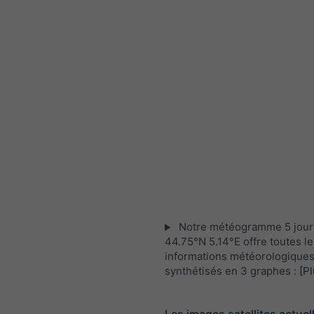
Notre météogramme 5 jour
44.75°N 5.14°E offre toutes le
informations météorologique
synthétisés en 3 graphes :
[Pl