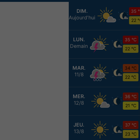
DIM.
35 
Aujourd'hui
22 
LUN.
35 °C
Demain
22 °C
MAR.
34 °C
11/8
22 °C
MER.
36 °C
12/8
21 °C
JEU.
37 °C
13/8
23 °C