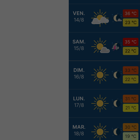
VEN.
36 °C
14/8
23 °C
SAM.
35 °C
15/8
22 °C
DIM.
33 °C
16/8
22 °C
LUN.
31 °C
17/8
21 °C
MAR.
30 °C
18/8
19 °C