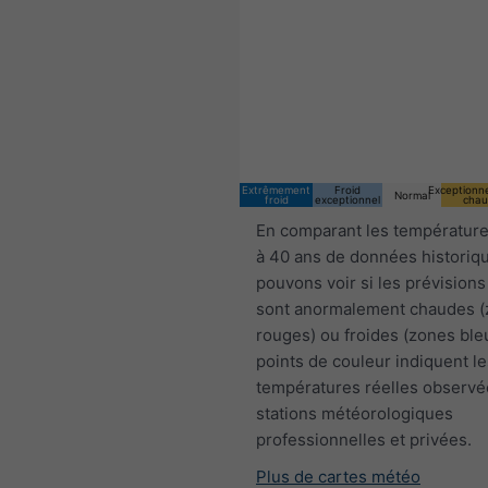
Extrêmement
Froid
Exceptionn
Normal
froid
exceptionnel
chau
En comparant les température
à 40 ans de données historiq
pouvons voir si les prévisions
sont anormalement chaudes 
rouges) ou froides (zones ble
points de couleur indiquent le
températures réelles observé
stations météorologiques
professionnelles et privées.
Plus de cartes météo