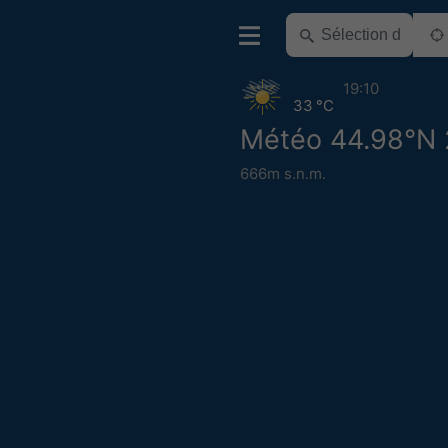
19:10
33 °C
Météo 44.98°N 
666m s.n.m.