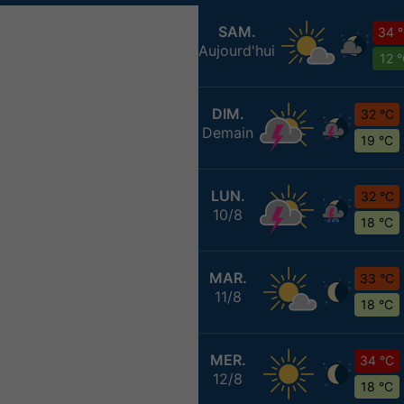
SAM.
34 
Aujourd'hui
12 
DIM.
32 °C
Demain
19 °C
LUN.
32 °C
10/8
18 °C
MAR.
33 °C
11/8
18 °C
MER.
34 °C
12/8
18 °C