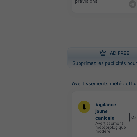
prévisions
AD FREE
Supprimez les publicités pour
Avertissements météo offic
Vigilance
jaune
Ma
canicule
Avertissement
météorologique
modéré