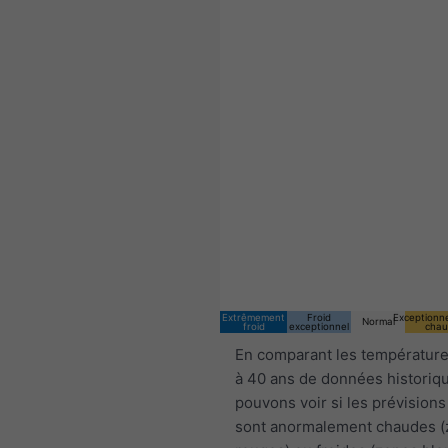
Extrêmement
Froid
Exceptionn
Normal
froid
exceptionnel
chau
En comparant les température
à 40 ans de données historiq
pouvons voir si les prévisions
sont anormalement chaudes 