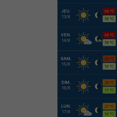
JEU.
34 °C
13/8
19 °C
VEN.
34 °C
14/8
19 °C
SAM.
32 °C
15/8
18 °C
DIM.
29 °C
16/8
17 °C
LUN.
27 °C
17/8
16 °C