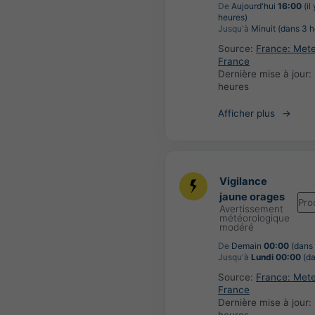
De
Aujourd'hui
16:00
(il
heures)
Jusqu'à
Minuit (dans 3 h
Source:
France: Met
France
Dernière mise à jour:
heures
Afficher plus
Vigilance
jaune orages
Pro
Avertissement
météorologique
modéré
De
Demain
00:00
(dans 
Jusqu'à
Lundi 00:00
(da
Source:
France: Met
France
Dernière mise à jour: