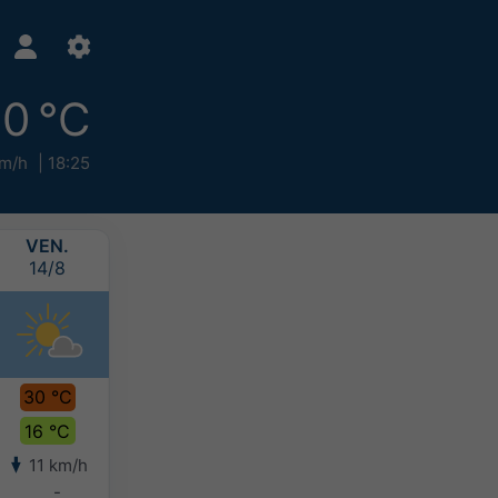
0 °C
m/h
18:25
VEN.
SAM.
DIM.
LUN.
14/8
15/8
16/8
17/8
30 °C
31 °C
28 °C
25 °C
16 °C
14 °C
14 °C
12 °C
11 km/h
5 km/h
5 km/h
7 km/h
-
-
-
-