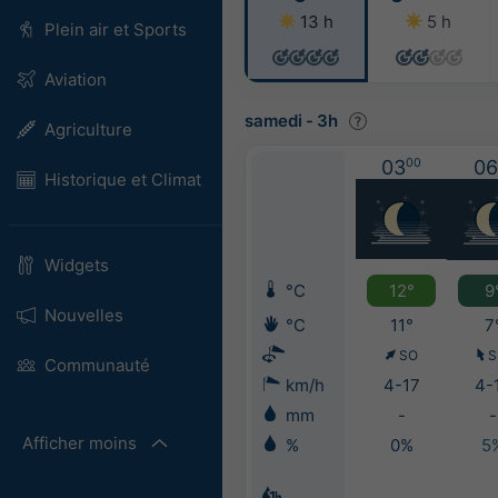
13 h
5 h
Plein air et Sports
Aviation
samedi
-
3h
Agriculture
03
00
06
Historique et Climat
Widgets
°C
12°
9
Nouvelles
°C
11°
7
SO
S
Communauté
km/h
4-17
4-
mm
-
-
Afficher moins
%
0%
5