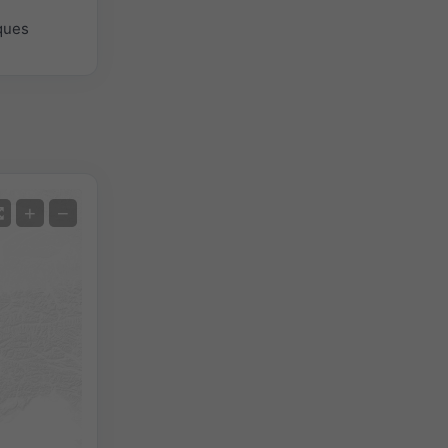
ques
Satellite
+
−
Sans radar
Avec radar
Température mesurée
Précipitations mesurées
Screenshot
©