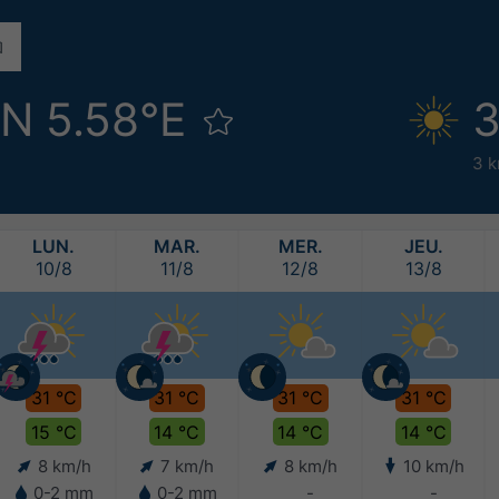
°N 5.58°E
3
3 k
LUN.
MAR.
MER.
JEU.
10/8
11/8
12/8
13/8
31 °C
31 °C
31 °C
31 °C
15 °C
14 °C
14 °C
14 °C
8 km/h
7 km/h
8 km/h
10 km/h
0-2 mm
0-2 mm
-
-