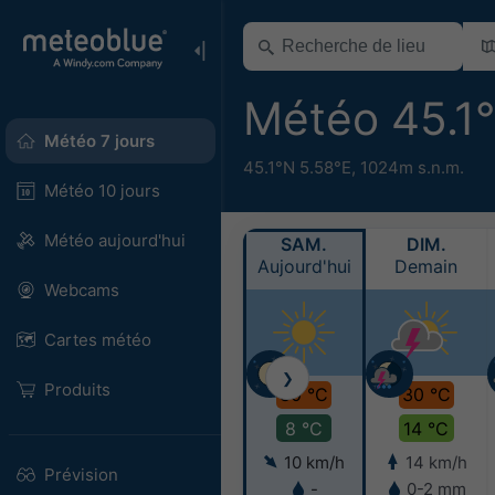
Météo 45.1
Météo 7 jours
45.1°N 5.58°E,
1024m s.n.m.
Météo 10 jours
Météo aujourd'hui
SAM.
DIM.
Aujourd'hui
Demain
Webcams
Cartes météo
❯
Produits
30 °C
30 °C
8 °C
14 °C
10 km/h
14 km/h
Prévision
-
0-2 mm