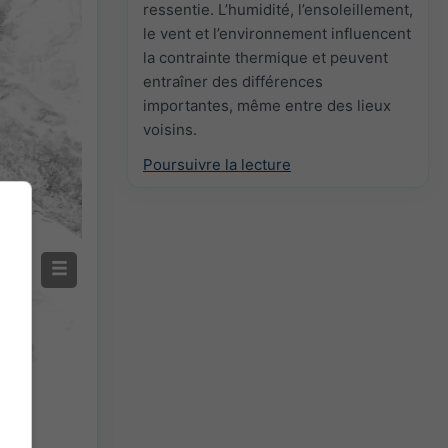
ressentie. L’humidité, l’ensoleillement,
le vent et l’environnement influencent
la contrainte thermique et peuvent
entraîner des différences
importantes, même entre des lieux
voisins.
Poursuivre la lecture