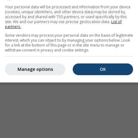
 actuelles à 40 ans de données historiques, nous pouvons voir
Your personal data will be processed and information from your device
ormalement chaudes (zones rouges) ou froides (zones bleues). L
(cookies, unique identifiers, and other device data) may be stored by,
accessed by and shared with 750 partners, or used specifically by this
ératures réelles observées par les stations météorologiques
site. We and our partners may use precise geolocation data.
List of
partners.
Some vendors may process your personal data on the basis of legitimate
interest, which you can object to by managing your options below. Look
for a link at the bottom of this page or in the site menu to manage or
withdraw consent in privacy and cookie settings.
e à 45.1°N 5.58°E
Manage options
OK