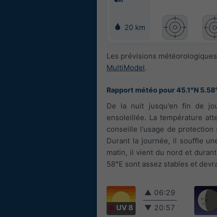
20 km
Les prévisions météorologiques 
MultiModel
.
Rapport météo pour 45.1°N 5.58
De la nuit jusqu'en fin de jo
ensoleillée. La température at
conseille l'usage de protection 
Durant la journée, il souffle un
matin, il vient du nord et duran
58°E sont assez stables et devra
▲
06:29
UV 8
▼
20:57