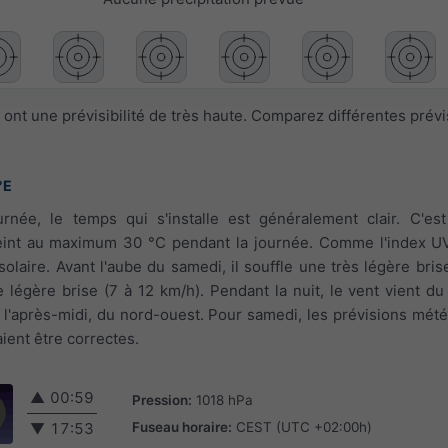
ont une prévisibilité de très haute. Comparez différentes prév
°E
urnée, le temps qui s'installe est généralement clair. C'es
teint au maximum 30 °C pendant la journée. Comme l'index UV
solaire. Avant l'aube du samedi, il souffle une très légère bris
e légère brise (7 à 12 km/h). Pendant la nuit, le vent vient du
t l'après-midi, du nord-ouest. Pour samedi, les prévisions mété
ient être correctes.
▲
00:59
Pression:
1018 hPa
Fuseau horaire:
CEST (UTC +02:00h)
▼
17:53