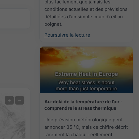
plus facilement que jamais les
conditions actuelles et des prévisions
détaillées d'un simple coup d'œil au
poignet.
Poursuivre la lecture
Prévision des extrêmes
+
−
Au-delà de la température de l’air :
comprendre le stress thermique
Mesures de la température
Une prévision météorologique peut
Auto (NEMSGLOBAL Global)
annoncer 35 °C, mais ce chiffre décrit
Screenshot
©
rarement la chaleur réellement