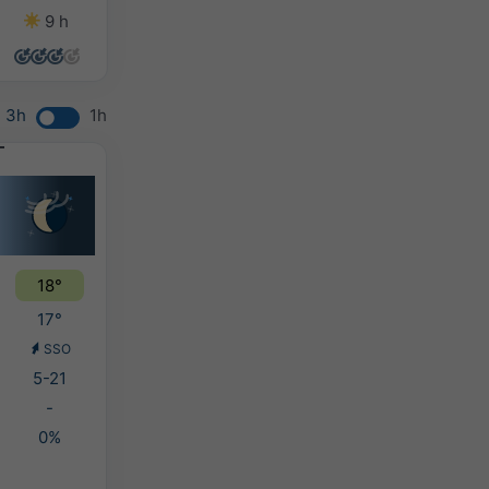
9 h
14 h
13 h
13 h
3h
1h
18°
17°
SSO
5-21
-
0%