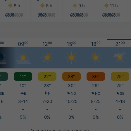
8 h
8 h
9 h
11 h
00
09
00
12
00
15
00
18
00
21
00
°
11°
22°
28°
30°
25°
°
10°
23°
30°
29°
25°
SE
E
N
NO
NO
SE
16
3-14
7-20
10-25
8-25
4-18
-
-
-
-
-
%
5%
0%
0%
0%
0%
Aucune précipitation prévue