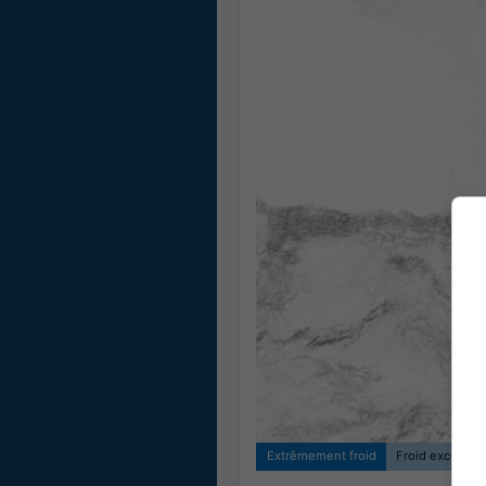
Extrêmement froid
Froid exceptio