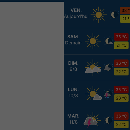
VEN.
33 
Aujourd'hui
21 
SAM.
35 °C
Demain
21 °C
DIM.
36 °C
9/8
22 °C
LUN.
35 °C
10/8
23 °C
MAR.
36 °C
11/8
22 °C