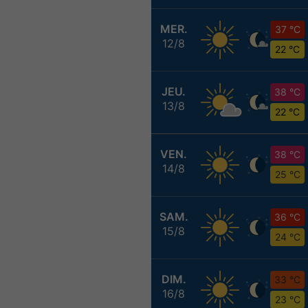
MER.
37 °C
12/8
22 °C
JEU.
38 °C
13/8
22 °C
VEN.
38 °C
14/8
25 °C
SAM.
36 °C
15/8
24 °C
DIM.
33 °C
16/8
23 °C