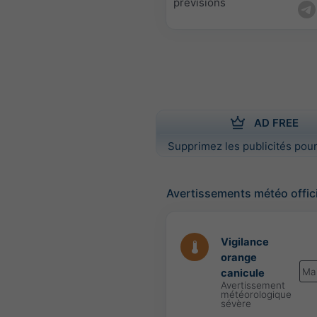
prévisions
AD FREE
Supprimez les publicités pour
Avertissements météo offic
Vigilance
orange
Ma
canicule
Avertissement
météorologique
sévère