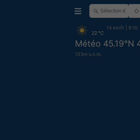
14 km/h
8:10
22 °C
Météo 45.19°N 
133m s.n.m.