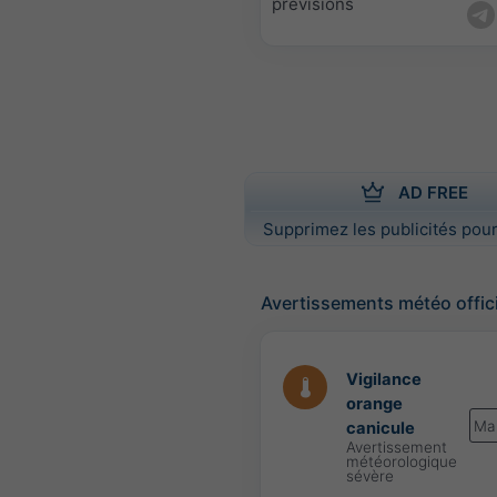
prévisions
AD FREE
Supprimez les publicités pour
Avertissements météo offic
Vigilance
orange
Ma
canicule
Avertissement
météorologique
sévère