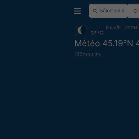
6 km/h
22:10
27 °C
Météo 45.19°N 
133m s.n.m.