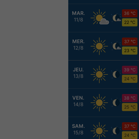
MAR.
36 °C
11/8
22 °C
MER.
37 °C
12/8
23 °C
JEU.
39 °C
13/8
24 °C
VEN.
38 °C
14/8
25 °C
SAM.
37 °C
15/8
24 °C