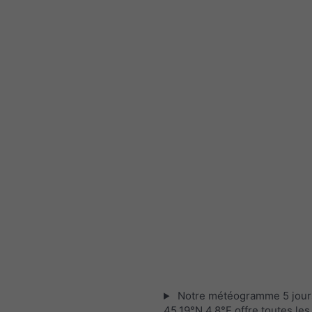
Notre météogramme 5 jour
45.19°N 4.8°E offre toutes les