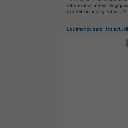
informations météorologique
synthétisés en 3 graphes :
[Pl
Les images satellites actuel