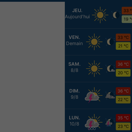
JEU.
33 
Aujourd'hui
19 
VEN.
33 °C
Demain
21 °C
SAM.
36 °C
8/8
20 °C
DIM.
36 °C
9/8
22 °C
LUN.
35 °C
10/8
23 °C