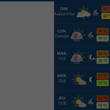
DIM.
30 
Aujourd'hui
20 
LUN.
31 °C
Demain
19 °C
MAR.
29 °C
11/8
18 °C
MER.
31 °C
12/8
17 °C
JEU.
32 °C
13/8
19 °C