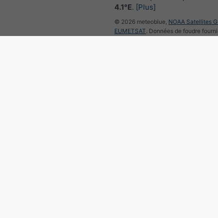
4.1°E
.
[Plus]
© 2026 meteoblue,
NOAA Satellites 
EUMETSAT
. Données de foudre fourni
nowcast
.
Suivre meteoblu
pour des informations météorol
intéressantes
Radar des précipitations, 4
©