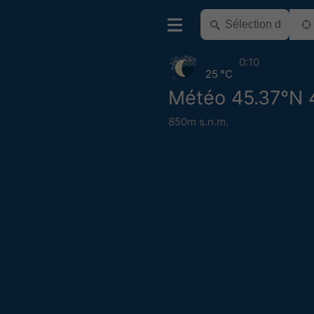
0:10
25 °C
Météo 45.37°N 4
850m s.n.m.