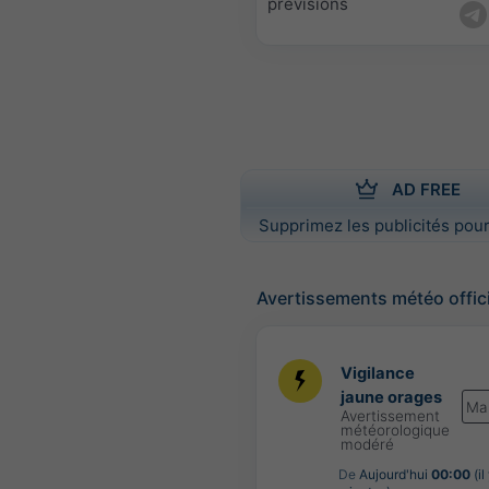
prévisions
AD FREE
Supprimez les publicités pour
Avertissements météo offic
Vigilance
jaune orages
Ma
Avertissement
météorologique
modéré
De
Aujourd'hui
00:00
(il