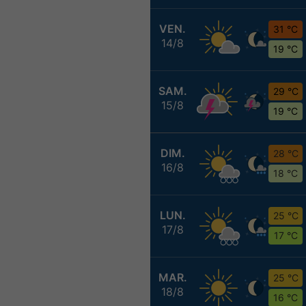
VEN.
31 °C
14/8
19 °C
SAM.
29 °C
15/8
19 °C
DIM.
28 °C
16/8
18 °C
LUN.
25 °C
17/8
17 °C
MAR.
25 °C
18/8
16 °C