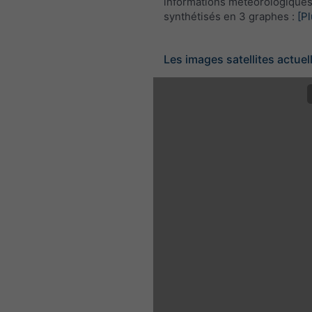
informations météorologique
synthétisés en 3 graphes :
[Pl
Les images satellites actuel