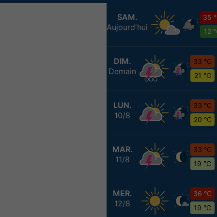
SAM.
35 
Aujourd'hui
12 
DIM.
33 °C
Demain
21 °C
LUN.
33 °C
10/8
20 °C
MAR.
33 °C
11/8
19 °C
MER.
36 °C
12/8
19 °C