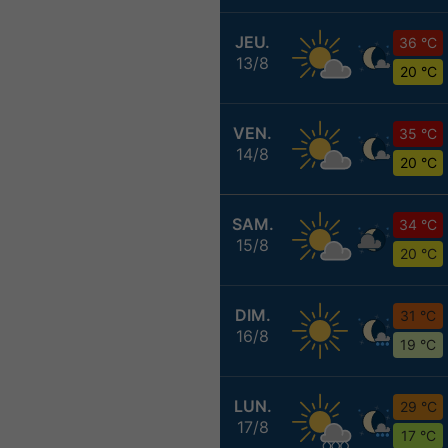
JEU.
36 °C
13/8
20 °C
VEN.
35 °C
14/8
20 °C
SAM.
34 °C
15/8
20 °C
DIM.
31 °C
16/8
19 °C
LUN.
29 °C
17/8
17 °C