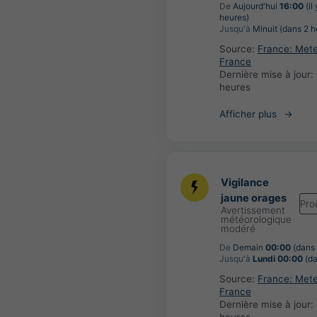
De
Aujourd'hui
16:00
(il
heures)
Jusqu'à
Minuit (dans 2 h
Source:
France: Met
France
Dernière mise à jour:
heures
Afficher plus
Vigilance
jaune orages
Pro
Avertissement
météorologique
modéré
De
Demain
00:00
(dans 
Jusqu'à
Lundi 00:00
(da
Source:
France: Met
France
Dernière mise à jour: