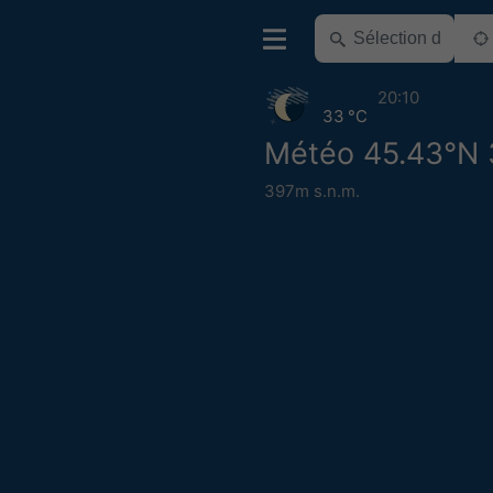
20:10
33 °C
Météo 45.43°N 
397m s.n.m.