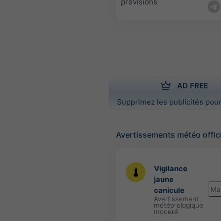
prévisions
AD FREE
Supprimez les publicités pour
Avertissements météo offic
Vigilance
jaune
Ma
canicule
Avertissement
météorologique
modéré