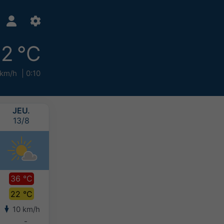
2 °C
 km/h
0:10
JEU.
VEN.
SAM.
DIM.
13/8
14/8
15/8
16/8
36 °C
35 °C
35 °C
31 °C
22 °C
23 °C
22 °C
21 °C
10 km/h
9 km/h
8 km/h
8 km/h
-
-
-
-