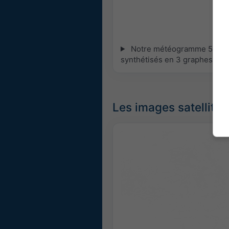
Notre météogramme 5 jours 
synthétisés en 3 graphes :
[P
Les images satellites