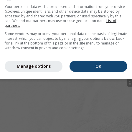
Your personal data will be processed and information from your device
(cookies, unique identifiers, and other device data) may be stored by,
accessed by and shared with 750 partners, or used specifically by this
site. We and our partners may use precise geolocation data.
List of
partners.
pour 45.47°N 4.58°E offre toutes les informations météorolo
Some vendors may process your personal data on the basis of legitimate
lus]
interest, which you can object to by managing your options below. Look
for a link at the bottom of this page or in the site menu to manage or
withdraw consent in privacy and cookie settings.
 actuelles
Manage options
OK