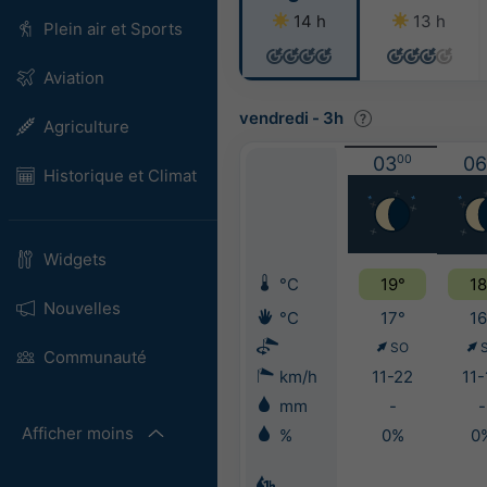
14 h
13 h
Plein air et Sports
Aviation
vendredi
-
3h
Agriculture
03
00
06
Historique et Climat
Widgets
°C
19°
18
Nouvelles
°C
17°
16
SO
Communauté
km/h
11-22
11-
mm
-
-
Afficher moins
%
0%
0