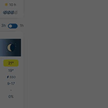
10 h
13 h
11 h
7 h
3h
1h
21°
19°
SSO
9-17
-
0%