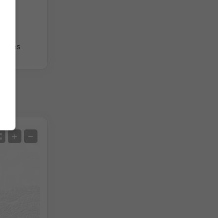
giques
Satellite
+
−
Sans radar
Avec radar
Température mesurée
Précipitations mesurées
Screenshot
©