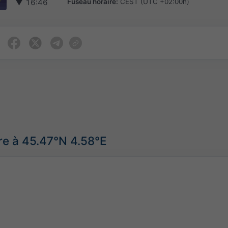
Fuseau horaire:
CEST (UTC +02:00h)
▼
16:46
re à 45.47°N 4.58°E