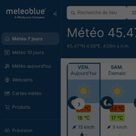
Météo 45.4
Météo 7 jours
45.47°N 4.58°E,
439m s.n.m.
Météo 10 jours
Météo aujourd'hui
VEN.
SAM.
Aujourd'hui
Demain
Webcams
Cartes météo
❯
Produits
30 °C
33 °C
18 °C
17 °C
15 km/h
9 km/h
Prévision
-
-