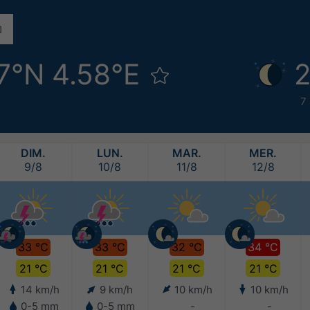
7°N 4.58°E
2
7
DIM.
LUN.
MAR.
MER.
9/8
10/8
11/8
12/8
33 °C
33 °C
32 °C
34 °C
21 °C
21 °C
21 °C
21 °C
14 km/h
9 km/h
10 km/h
10 km/h
0-5 mm
0-5 mm
-
-