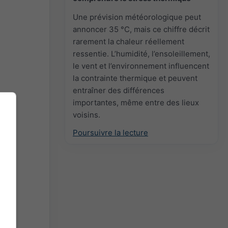
Une prévision météorologique peut
annoncer 35 °C, mais ce chiffre décrit
rarement la chaleur réellement
ressentie. L’humidité, l’ensoleillement,
le vent et l’environnement influencent
la contrainte thermique et peuvent
entraîner des différences
importantes, même entre des lieux
voisins.
Poursuivre la lecture