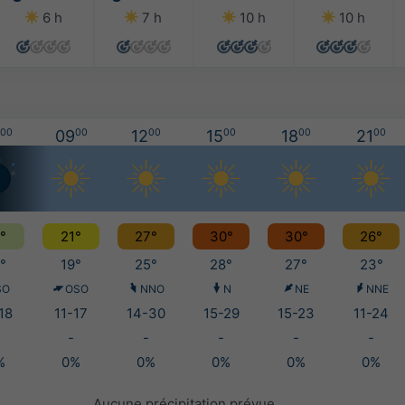
6 h
7 h
10 h
10 h
00
09
00
12
00
15
00
18
00
21
00
°
21°
27°
30°
30°
26°
°
19°
25°
28°
27°
23°
SO
OSO
NNO
N
NE
NNE
18
11-17
14-30
15-29
15-23
11-24
-
-
-
-
-
%
0%
0%
0%
0%
0%
Aucune précipitation prévue