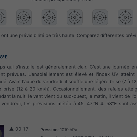
ont une prévisibilité de très haute. Comparez différentes prév
58°E
ps qui s'installe est généralement clair. C'est une journée en
t prévues. L'ensoleillement est élevé et l'index UV atteint
é. Avant l'aube du vendredi, il souffle une légère brise (7 à 12
ite brise (12 à 20 km/h). Occasionnellement, des rafales atte
ant la nuit, le vent vient du sud-ouest, le matin, il vient de l'
r vendredi, les prévisions météo à 45. 47°N 4. 58°E sont as
▲
00:17
Pression:
1019 hPa