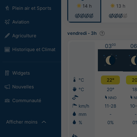
14 h
13 h
Plein air et Sports
Aviation
vendredi
-
3h
Agriculture
03
00
06
Historique et Climat
Widgets
°C
22°
20
Nouvelles
°C
20°
18
NNO
N
Communauté
km/h
11-28
10-
mm
-
-
Afficher moins
%
0%
0