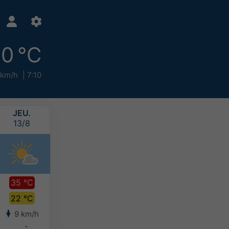
0 °C
 km/h
7:10
JEU.
VEN.
SAM.
DIM.
13/8
14/8
15/8
16/8
35 °C
35 °C
35 °C
31 °C
22 °C
24 °C
24 °C
22 °C
9 km/h
8 km/h
4 km/h
4 km/h
-
-
-
-