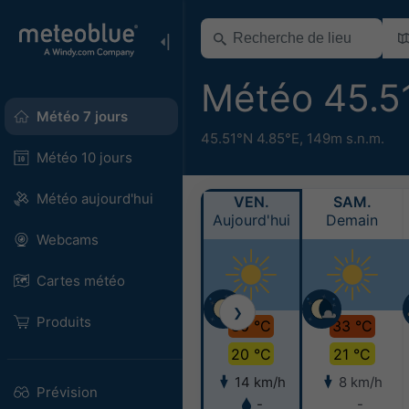
Météo 45.5
Météo 7 jours
45.51°N 4.85°E,
149m s.n.m.
Météo 10 jours
Météo aujourd'hui
VEN.
SAM.
Aujourd'hui
Demain
Webcams
Cartes météo
❯
Produits
30 °C
33 °C
20 °C
21 °C
14 km/h
8 km/h
Prévision
-
-