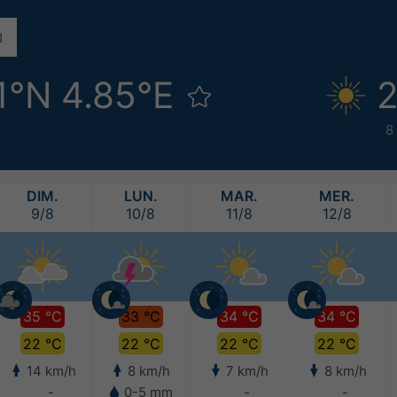
1°N 4.85°E
2
8
DIM.
LUN.
MAR.
MER.
9/8
10/8
11/8
12/8
35 °C
33 °C
34 °C
34 °C
22 °C
22 °C
22 °C
22 °C
14 km/h
8 km/h
7 km/h
8 km/h
-
0-5 mm
-
-