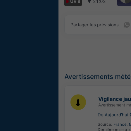
UV 8
▼
21:02
Partager les prévisions
Avertissements météo
Vigilance ja
Avertissement m
De
Aujourd'hui
Source:
France: 
Dernière mise à j