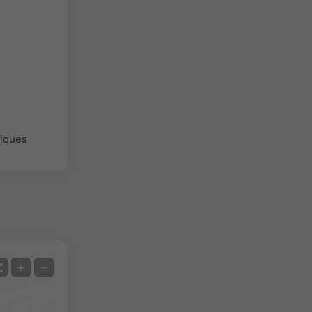
giques
Satellite
+
−
Sans radar
Avec radar