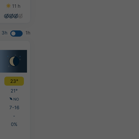
11 h
14 h
14 h
11 h
3h
1h
23°
21°
NO
7-16
-
0%