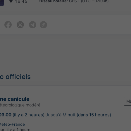
Fuseau horaire:
CEST (UTC +02:00h)
▼
16:45
 officiels
une canicule
Ma
étéorologique modéré
06:00
(il y a 2 heures)
Jusqu'à
Minuit (dans 15 heures)
Meteo-France
our:
il y a 1 heure