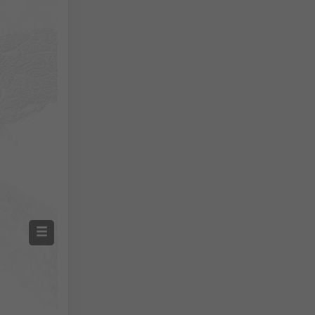
Température mesurée
Précipitations mesurées
Screenshot
©