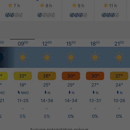
7 h
9 h
9 h
11 h
00
09
00
12
00
15
00
18
00
21
00
°
22°
26°
30°
30°
27°
°
19°
25°
29°
27°
24°
NO
NNO
N
N
N
N
21
11-25
14-36
14-34
13-31
10-26
-
-
-
-
-
%
5%
5%
0%
0%
0%
Aucune précipitation prévue