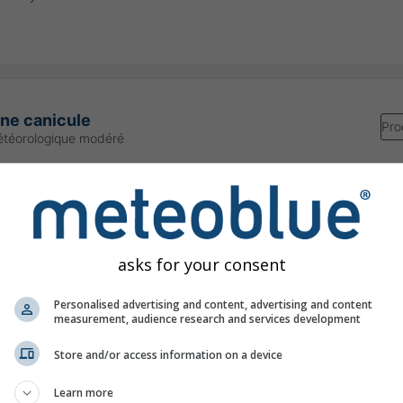
une canicule
Pro
étéorologique modéré
00
(dans 15 heures)
Jusqu'à
Dimanche 00:00
(dans 1 jour)
Meteo-France
our:
il y a 1 heure
asks for your consent
Personalised advertising and content, advertising and content
measurement, audience research and services development
re à 45.51°N 4.85°E
Store and/or access information on a device
Learn more