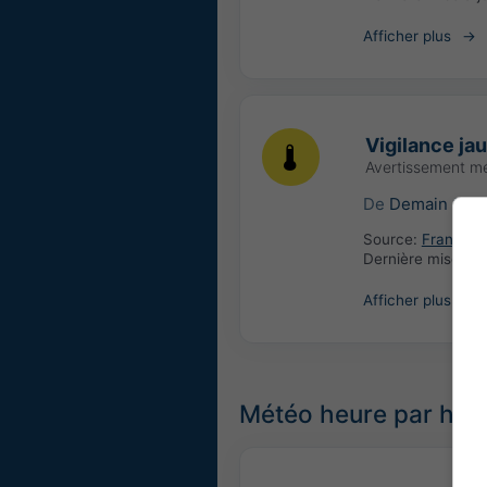
Afficher plus
Vigilance ja
Avertissement m
De
Demain
00:
Source:
France: 
Dernière mise à j
Afficher plus
Météo heure par heu