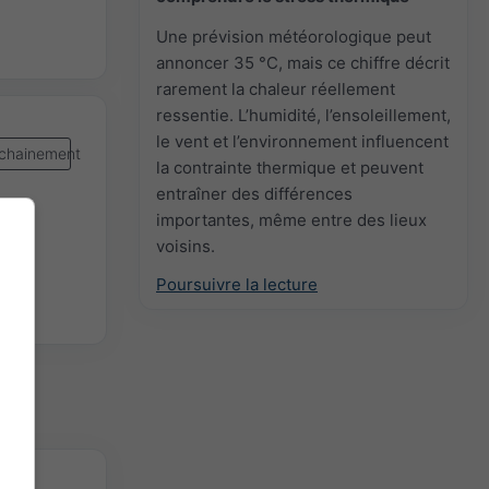
Une prévision météorologique peut
annoncer 35 °C, mais ce chiffre décrit
rarement la chaleur réellement
ressentie. L’humidité, l’ensoleillement,
le vent et l’environnement influencent
chainement
la contrainte thermique et peuvent
entraîner des différences
importantes, même entre des lieux
voisins.
Poursuivre la lecture