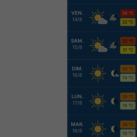
VEN.
36 °C
14/8
22 °C
SAM.
32 °C
15/8
21 °C
DIM.
30 °C
16/8
19 °C
LUN.
29 °C
17/8
18 °C
MAR.
28 °C
18/8
18 °C