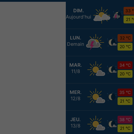
DIM.
33 
Aujourd'hui
21 
LUN.
32 °C
Demain
20 °C
MAR.
34 °C
11/8
20 °C
MER.
35 °C
12/8
21 °C
JEU.
38 °C
13/8
21 °C