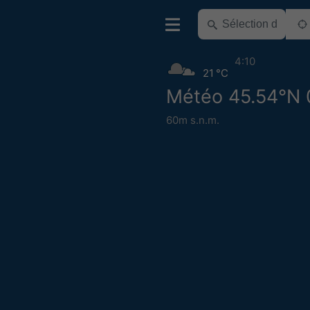
4:10
21 °C
Météo 45.54°N 
60m s.n.m.