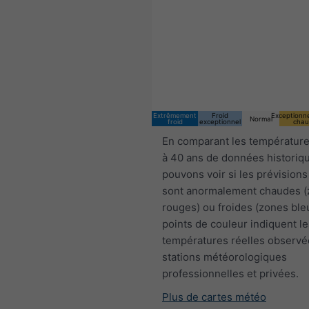
04:00 CEST
Sat 8
Sun 9
Extrêmement
Froid
Exceptionn
Normal
froid
exceptionnel
chau
En comparant les température
à 40 ans de données historiq
pouvons voir si les prévisions
sont anormalement chaudes 
rouges) ou froides (zones ble
points de couleur indiquent le
températures réelles observé
stations météorologiques
professionnelles et privées.
Plus de cartes météo