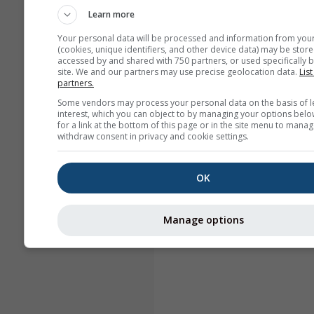
Learn more
Your personal data will be processed and information from you
(cookies, unique identifiers, and other device data) may be store
accessed by and shared with 750 partners, or used specifically b
site. We and our partners may use precise geolocation data.
List
partners.
Some vendors may process your personal data on the basis of l
interest, which you can object to by managing your options belo
for a link at the bottom of this page or in the site menu to manag
withdraw consent in privacy and cookie settings.
OK
Manage options