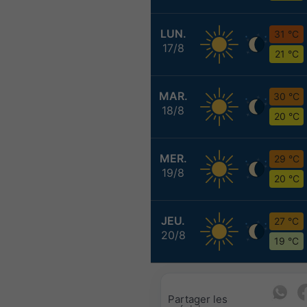
LUN.
31 °C
17/8
21 °C
MAR.
30 °C
18/8
20 °C
MER.
29 °C
19/8
20 °C
JEU.
27 °C
20/8
19 °C
Partager les