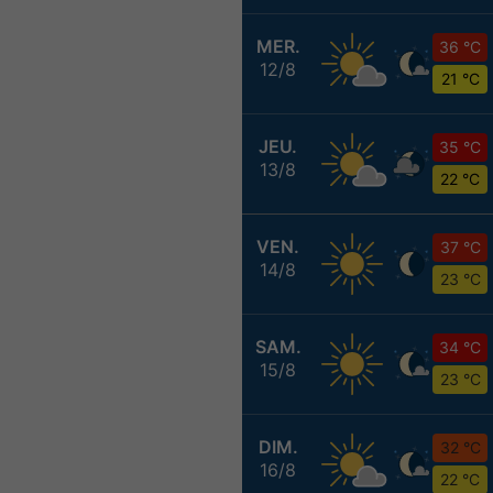
MER.
36 °C
12/8
21 °C
JEU.
35 °C
13/8
22 °C
VEN.
37 °C
14/8
23 °C
SAM.
34 °C
15/8
23 °C
DIM.
32 °C
16/8
22 °C