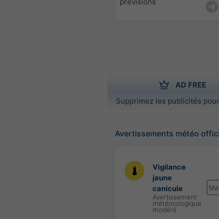
prévisions
AD FREE
Supprimez les publicités pour
Avertissements météo offic
Vigilance
jaune
Ma
canicule
Avertissement
météorologique
modéré