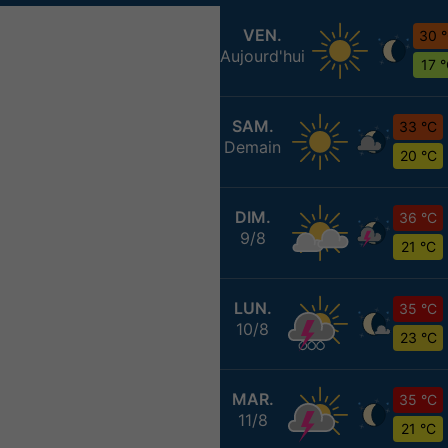
VEN.
30 
Aujourd'hui
17 
SAM.
33 °C
Demain
20 °C
DIM.
36 °C
9/8
21 °C
LUN.
35 °C
10/8
23 °C
MAR.
35 °C
11/8
21 °C