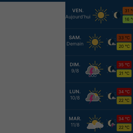
VEN.
31 
Aujourd'hui
16 
SAM.
33 °C
Demain
20 °C
DIM.
35 °C
9/8
21 °C
LUN.
34 °C
10/8
22 °C
MAR.
34 °C
11/8
22 °C