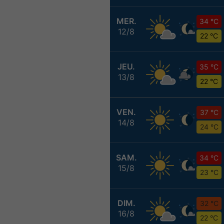
MER.
34 °C
12/8
22 °C
JEU.
35 °C
13/8
22 °C
VEN.
37 °C
14/8
24 °C
SAM.
34 °C
15/8
23 °C
DIM.
32 °C
16/8
22 °C