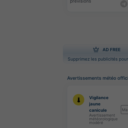
prévisions
AD FREE
Supprimez les publicités pour
Avertissements météo offic
Vigilance
jaune
Ma
canicule
Avertissement
météorologique
modéré