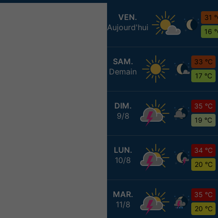
VEN.
31 
Aujourd'hui
16 
SAM.
33 °C
Demain
17 °C
DIM.
35 °C
9/8
19 °C
LUN.
34 °C
10/8
20 °C
MAR.
35 °C
11/8
20 °C