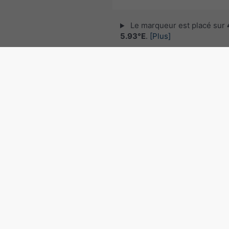
Le marqueur est placé sur
5.93°E
.
[Plus]
© 2026 meteoblue,
NOAA Satellites 
EUMETSAT
. Données de foudre fourni
nowcast
.
Suivre meteoblu
pour des informations météorol
intéressantes
Radar des précipitations, 4
5.93°E
©