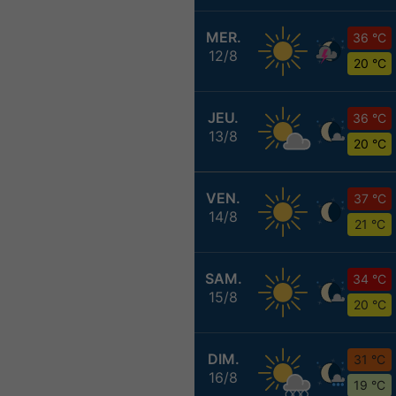
MER.
36 °C
12/8
20 °C
JEU.
36 °C
13/8
20 °C
VEN.
37 °C
14/8
21 °C
SAM.
34 °C
15/8
20 °C
DIM.
31 °C
16/8
19 °C