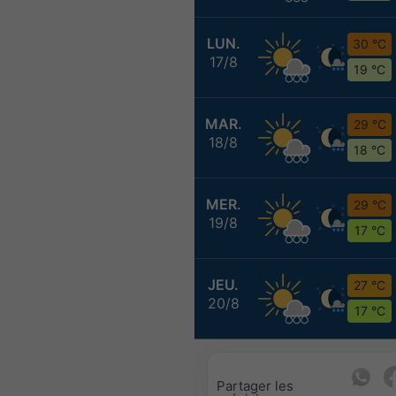
LUN.
30 °C
17/8
19 °C
MAR.
29 °C
18/8
18 °C
MER.
29 °C
19/8
17 °C
JEU.
27 °C
20/8
17 °C
Partager les