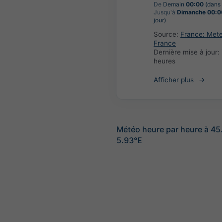
De
Demain
00:00
(dans 
Jusqu'à
Dimanche 00:0
jour)
Source:
France: Met
France
Dernière mise à jour:
heures
Afficher plus
Météo heure par heure à 4
5.93°E