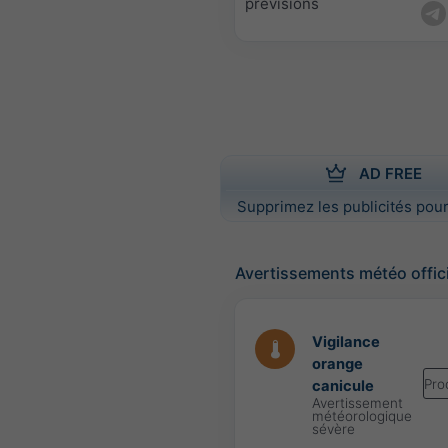
prévisions
AD FREE
Supprimez les publicités pour
Avertissements météo offic
Vigilance
orange
Pro
canicule
Avertissement
météorologique
sévère