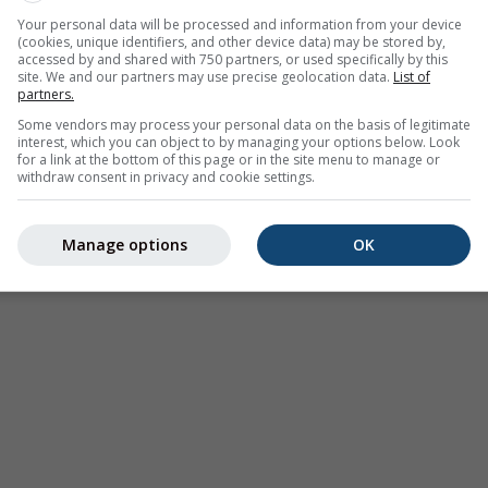
.09°N 7.63°E. Cette animation montre le
radar des précipitation
Your personal data will be processed and information from your device
(cookies, unique identifiers, and other device data) may be stored by,
insi qu'une
2h prévision
. Les croix orange indiquent la foudre.
accessed by and shared with 750 partners, or used specifically by this
onibles aux États-Unis, en Europe et en Australie). Une bruine 
site. We and our partners may use precise geolocation data.
List of
partners.
e invisible pour le radar.
L'intensité des précipitations
est cod
u rouge.
Some vendors may process your personal data on the basis of legitimate
interest, which you can object to by managing your options below. Look
for a link at the bottom of this page or in the site menu to manage or
withdraw consent in privacy and cookie settings.
re à 46.09°N 7.63°E
Manage options
OK