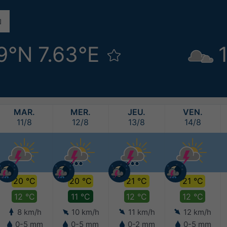
9°N 7.63°E
MAR.
MER.
JEU.
VEN.
11/8
12/8
13/8
14/8
20 °C
20 °C
21 °C
21 °C
12 °C
11 °C
12 °C
12 °C
8 km/h
10 km/h
11 km/h
12 km/h
0-5 mm
0-5 mm
0-2 mm
0-5 mm