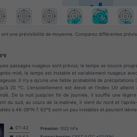
 ont une prévisibilité de moyenne. Comparez différentes prévi
3°E
ques passages nuageux sont prévus; le temps se couvre progr
après-midi, le temps est instable et variablement nuageux ave
euse. Il n’y a qu’une une faible probabilité de précipitations 
'à 20 °C. L'ensoleillement est élevé et l'index UV atteint 
dé. De la nuit jusqu'en fin de journée, il souffle une légère
ient du sud, au cours de la matinée, il vient du nord et l'après-
étéo à 46. 09°N 7. 63°E sont un peu instables et peuvent dévier
▲
01:42
Pression:
1022 hPa
Fuseau horaire:
CEST (UTC +02:00h)