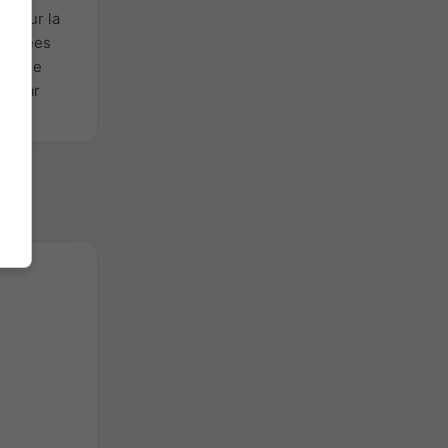
s
pour la
 Données
ou une
ée par