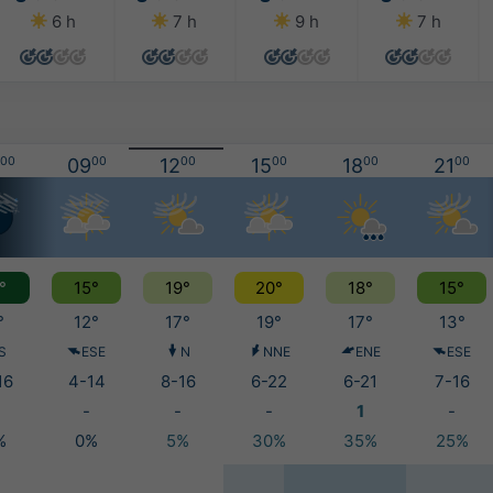
6 h
7 h
9 h
7 h
00
09
00
12
00
15
00
18
00
21
00
°
15°
19°
20°
18°
15°
°
12°
17°
19°
17°
13°
S
ESE
N
NNE
ENE
ESE
16
4-14
8-16
6-22
6-21
7-16
-
-
-
1
-
%
0%
5%
30%
35%
25%