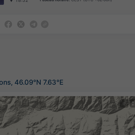
▼
18:52
ions, 46.09°N 7.63°E
©