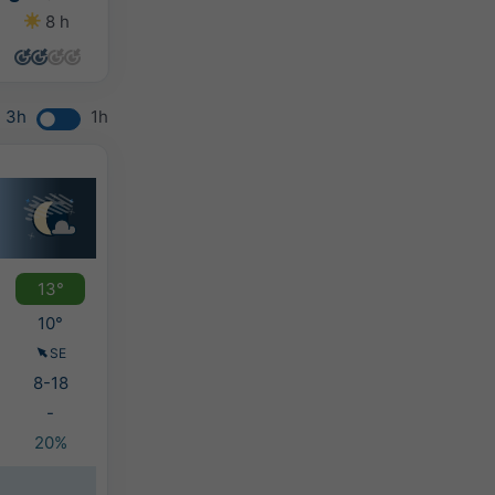
8 h
5 h
6 h
6 h
3h
1h
13°
10°
SE
8-18
-
20%