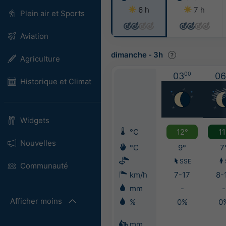
6 h
7 h
Plein air et Sports
Aviation
dimanche
-
3h
Agriculture
03
00
06
Historique et Climat
Widgets
°C
12°
11
Nouvelles
°C
9°
7
SSE
Communauté
km/h
7-17
8-
mm
-
-
Afficher moins
%
0%
0
mm