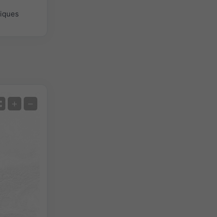
giques
Satellite
+
−
Sans radar
Avec radar
Température mesurée
Précipitations mesurées
Screenshot
©