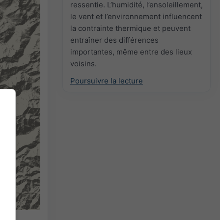
ressentie. L’humidité, l’ensoleillement,
le vent et l’environnement influencent
la contrainte thermique et peuvent
entraîner des différences
importantes, même entre des lieux
voisins.
Poursuivre la lecture