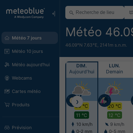
Météo 46.0
Météo 7 jours
46.09°N 7.63°E,
2141m s.n.m.
Météo 10 jours
Météo aujourd'hui
DIM.
LUN.
Aujourd'hui
Demain
Webcams
Cartes météo
❯
Produits
20 °C
20 °C
11 °C
12 °C
10 km/h
9 km/h
Prévision
0-2 mm
0-5 mm