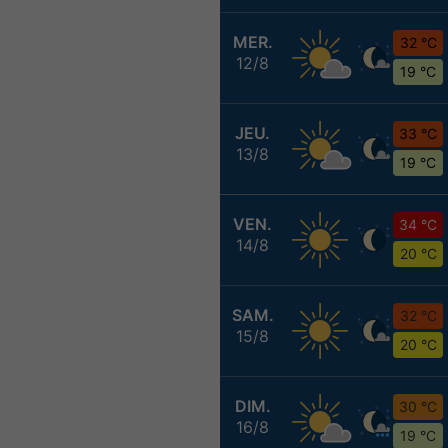
MER.
32 °C
12/8
19 °C
JEU.
33 °C
13/8
19 °C
VEN.
34 °C
14/8
20 °C
SAM.
32 °C
15/8
20 °C
DIM.
30 °C
16/8
19 °C