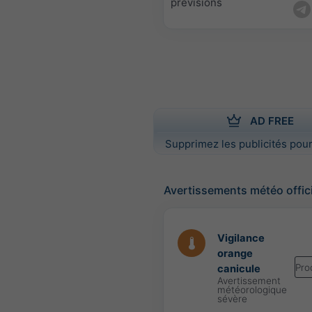
prévisions
AD FREE
Supprimez les publicités pour
Avertissements météo offic
Vigilance
orange
Pro
canicule
Avertissement
météorologique
sévère