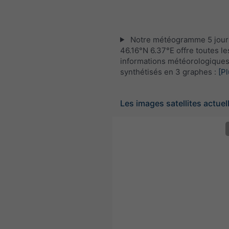
Notre météogramme 5 jour
46.16°N 6.37°E offre toutes le
informations météorologique
synthétisés en 3 graphes :
[Pl
Les images satellites actuel