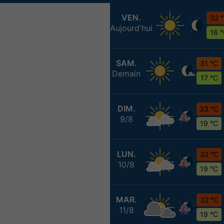
VEN.
32 
Aujourd'hui
16 
SAM.
31 °C
Demain
17 °C
DIM.
33 °C
9/8
19 °C
LUN.
32 °C
10/8
19 °C
MAR.
32 °C
11/8
19 °C