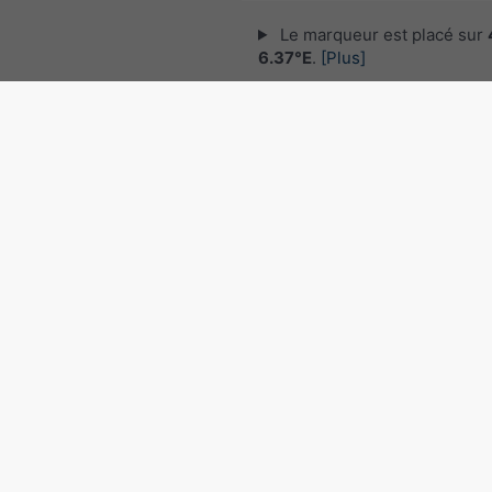
Le marqueur est placé sur
6.37°E
.
[Plus]
© 2026 meteoblue,
NOAA Satellites 
EUMETSAT
. Données de foudre fourni
nowcast
.
Suivre meteoblu
pour des informations météorol
intéressantes
Radar des précipitations, 4
6.37°E
©