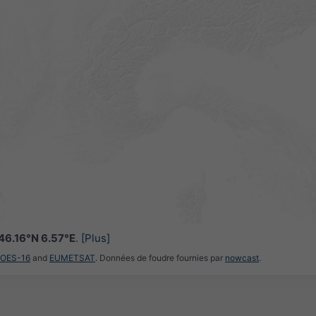
46.16°N 6.57°E
.
[Plus]
GOES-16
and
EUMETSAT
. Données de foudre fournies par
nowcast
.