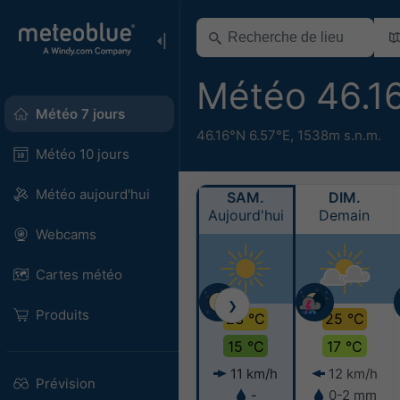
Météo 46.1
Météo 7 jours
46.16°N 6.57°E,
1538m s.n.m.
Météo 10 jours
Météo aujourd'hui
SAM.
DIM.
Aujourd'hui
Demain
Webcams
Cartes météo
❯
Produits
23 °C
25 °C
15 °C
17 °C
11 km/h
12 km/h
Prévision
-
0-2 mm