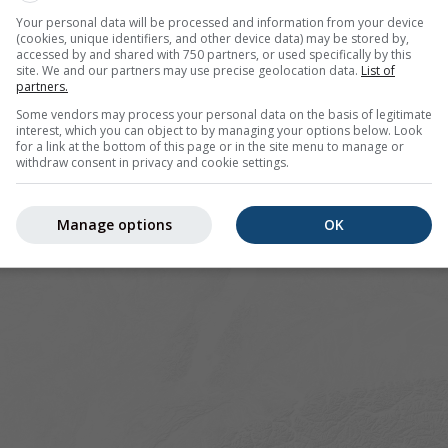
Your personal data will be processed and information from your device
(cookies, unique identifiers, and other device data) may be stored by,
pour 46.16°N 6.57°E offre toutes les informations météorolog
accessed by and shared with 750 partners, or used specifically by this
lus]
site. We and our partners may use precise geolocation data.
List of
partners.
Some vendors may process your personal data on the basis of legitimate
interest, which you can object to by managing your options below. Look
for a link at the bottom of this page or in the site menu to manage or
 actuelles
withdraw consent in privacy and cookie settings.
Manage options
OK