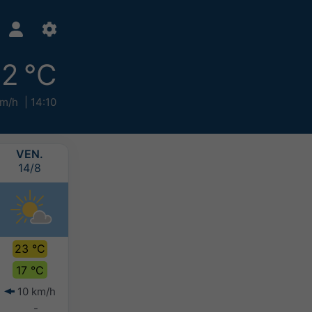
2 °C
km/h
14:10
VEN.
SAM.
DIM.
LUN.
14/8
15/8
16/8
17/8
23 °C
25 °C
22 °C
19 °C
17 °C
18 °C
17 °C
16 °C
10 km/h
8 km/h
8 km/h
8 km/h
-
-
>20 mm
>20 mm