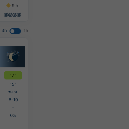
9 h
14 h
12 h
10 h
3h
1h
17°
15°
ESE
8-19
-
0%