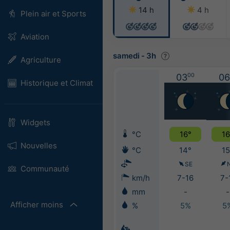
14 h
4 h
Plein air et Sports
Aviation
samedi
-
3h
Agriculture
03
00
06
Historique et Climat
Widgets
°C
16°
16
Nouvelles
°C
14°
15
SE
Communauté
km/h
7-16
7-
mm
-
-
Afficher moins
%
5%
5