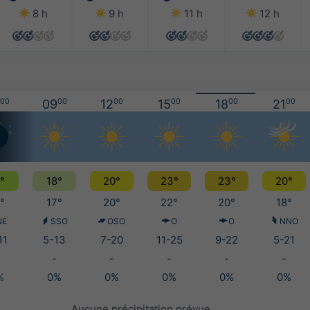
8 h
9 h
11 h
12 h
00
09
00
12
00
15
00
18
00
21
00
°
18°
20°
23°
23°
20°
°
17°
20°
22°
20°
18°
NE
SSO
OSO
O
O
NNO
11
5-13
7-20
11-25
9-22
5-21
-
-
-
-
-
%
0%
0%
0%
0%
0%
Aucune précipitation prévue