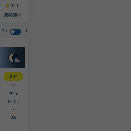
12 h
13 h
14 h
12 h
3h
1h
20°
17°
NE
17-24
-
0%