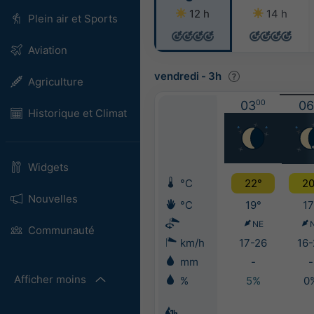
12 h
14 h
Plein air et Sports
Aviation
vendredi
-
3h
Agriculture
03
00
06
Historique et Climat
Widgets
°C
22°
20
Nouvelles
°C
19°
17
NE
Communauté
km/h
17-26
16-
mm
-
-
Afficher moins
%
5%
0