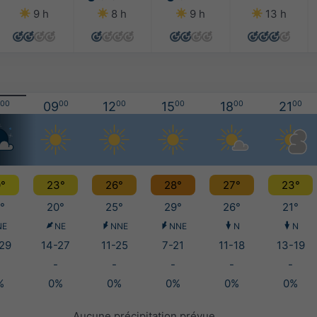
9 h
8 h
9 h
13 h
00
09
00
12
00
15
00
18
00
21
00
°
23°
26°
28°
27°
23°
°
20°
25°
29°
26°
21°
NE
NE
NNE
NNE
N
N
29
14-27
11-25
7-21
11-18
13-19
-
-
-
-
-
%
0%
0%
0%
0%
0%
Aucune précipitation prévue