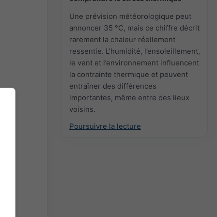
Une prévision météorologique peut
annoncer 35 °C, mais ce chiffre décrit
rarement la chaleur réellement
ressentie. L’humidité, l’ensoleillement,
le vent et l’environnement influencent
la contrainte thermique et peuvent
entraîner des différences
importantes, même entre des lieux
voisins.
Poursuivre la lecture