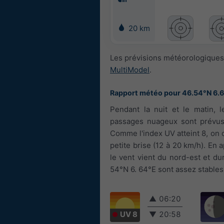
20 km
Les prévisions météorologiques 
MultiModel
.
Rapport météo pour 46.54°N 6.
Pendant la nuit et le matin, l
passages nuageux sont prévus.
Comme l'index UV atteint 8, on co
petite brise (12 à 20 km/h). En a
le vent vient du nord-est et dur
54°N 6. 64°E sont assez stables 
▲
06:20
UV 8
▼
20:58