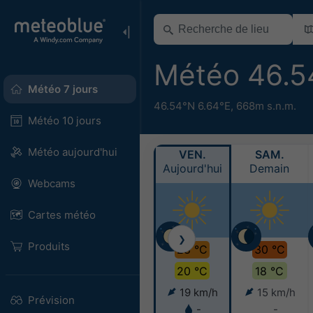
Météo 46.5
Météo 7 jours
46.54°N 6.64°E,
668m s.n.m.
Météo 10 jours
Météo aujourd'hui
VEN.
SAM.
Aujourd'hui
Demain
Webcams
Cartes météo
❯
Produits
28 °C
30 °C
20 °C
18 °C
19 km/h
15 km/h
Prévision
-
-