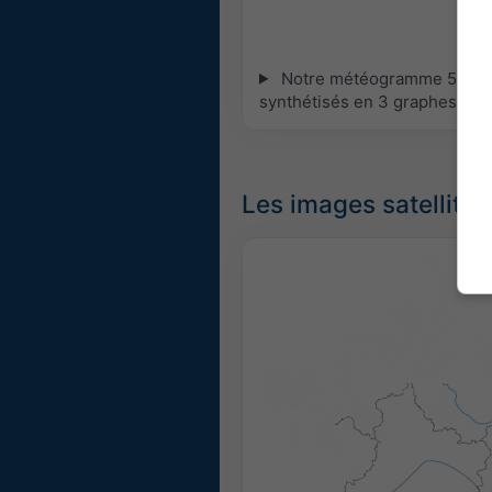
Notre météogramme 5 jours 
synthétisés en 3 graphes :
[P
Les images satellites