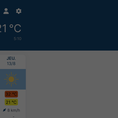
21 °C
5:10
JEU.
VEN.
SAM.
DIM.
13/8
14/8
15/8
16/8
32 °C
32 °C
31 °C
28 °C
21 °C
22 °C
22 °C
21 °C
8 km/h
5 km/h
5 km/h
9 km/h
-
-
-
-