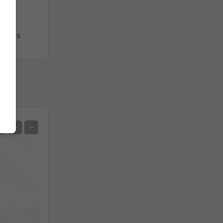
giques
Satellite
+
−
Sans radar
Avec radar
Température mesurée
Précipitations mesurées
Screenshot
©