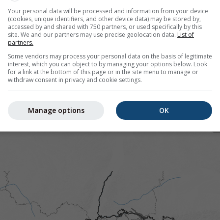
Your personal data will be processed and information from your device
(cookies, unique identifiers, and other device data) may be stored by,
accessed by and shared with 750 partners, or used specifically by this
site. We and our partners may use precise geolocation data.
List of
pour 46.54°N 6.64°E offre toutes les informations météorolo
partners.
lus]
Some vendors may process your personal data on the basis of legitimate
interest, which you can object to by managing your options below. Look
for a link at the bottom of this page or in the site menu to manage or
withdraw consent in privacy and cookie settings.
 actuelles
Manage options
OK