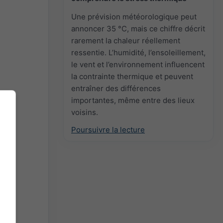
Une prévision météorologique peut
annoncer 35 °C, mais ce chiffre décrit
rarement la chaleur réellement
ressentie. L’humidité, l’ensoleillement,
le vent et l’environnement influencent
la contrainte thermique et peuvent
entraîner des différences
importantes, même entre des lieux
voisins.
Poursuivre la lecture