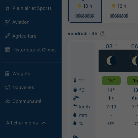
10 h
12 h
Plein air et Sports
Aviation
vendredi
-
3h
Agriculture
03
00
06
Historique et Climat
Widgets
°C
15°
15
Nouvelles
°C
14°
13
N
N
Communauté
km/h
7-19
7-
mm
-
-
Afficher moins
%
0%
0