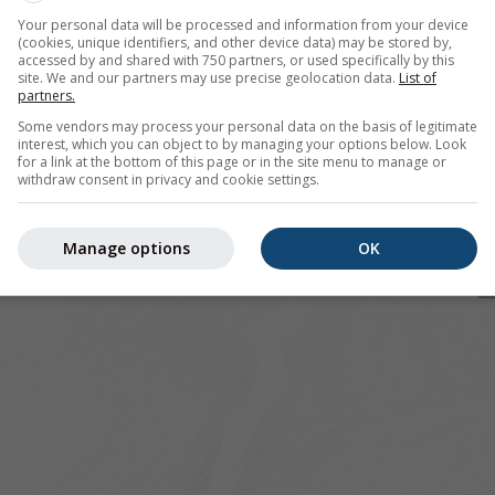
Your personal data will be processed and information from your device
(cookies, unique identifiers, and other device data) may be stored by,
accessed by and shared with 750 partners, or used specifically by this
site. We and our partners may use precise geolocation data.
List of
pour 46.81°N 6.53°E offre toutes les informations météorolo
partners.
lus]
Some vendors may process your personal data on the basis of legitimate
interest, which you can object to by managing your options below. Look
for a link at the bottom of this page or in the site menu to manage or
withdraw consent in privacy and cookie settings.
 actuelles
Manage options
OK