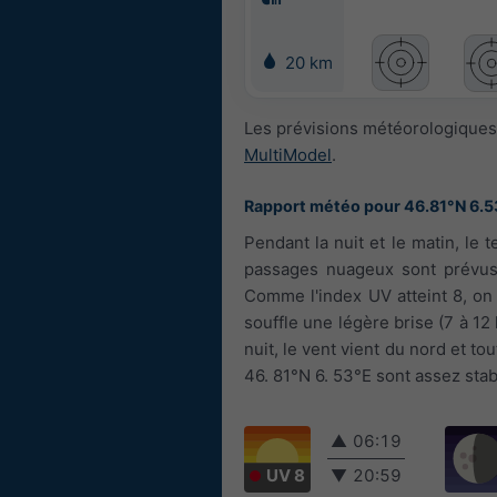
20 km
Les prévisions météorologiques 
MultiModel
.
Rapport météo pour 46.81°N 6.5
Pendant la nuit et le matin, le 
passages nuageux sont prévus.
Comme l'index UV atteint 8, on c
souffle une légère brise (7 à 12 
nuit, le vent vient du nord et to
46. 81°N 6. 53°E sont assez stab
▲
06:19
UV 8
▼
20:59