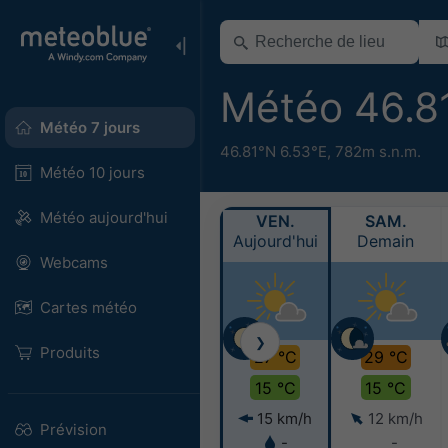
Météo 46.8
Météo 7 jours
46.81°N 6.53°E,
782m s.n.m.
Météo 10 jours
Météo aujourd'hui
VEN.
SAM.
Aujourd'hui
Demain
Webcams
Cartes météo
❯
Produits
27 °C
29 °C
15 °C
15 °C
15 km/h
12 km/h
Prévision
-
-