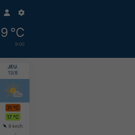
19 °C
9:00
JEU.
VEN.
SAM.
DIM.
13/8
14/8
15/8
16/8
31 °C
31 °C
30 °C
28 °C
17 °C
19 °C
18 °C
18 °C
6 km/h
7 km/h
7 km/h
9 km/h
-
-
-
-