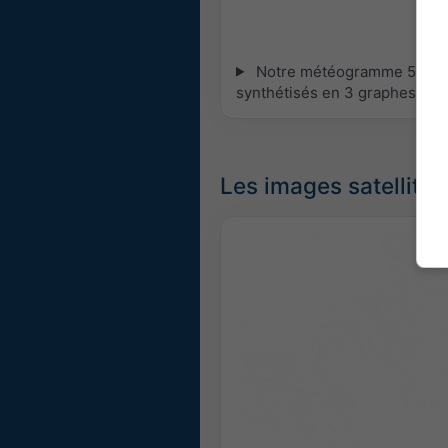
Notre météogramme 5 jours 
synthétisés en 3 graphes :
[P
Les images satellites