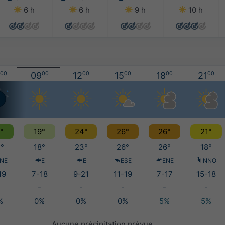
6 h
6 h
9 h
10 h
00
09
00
12
00
15
00
18
00
21
00
°
19°
24°
26°
26°
21°
°
18°
23°
26°
26°
18°
NE
E
E
ESE
ENE
NNO
19
7-18
9-21
11-19
7-17
15-18
-
-
-
-
-
%
0%
0%
0%
5%
5%
Aucune précipitation prévue