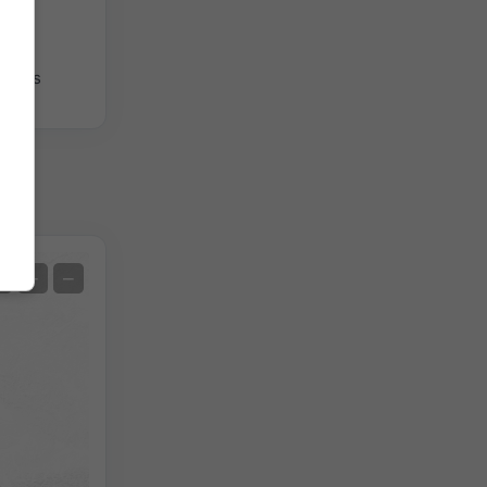
giques
Satellite
+
−
Sans radar
Avec radar
Température mesurée
Précipitations mesurées
Screenshot
©