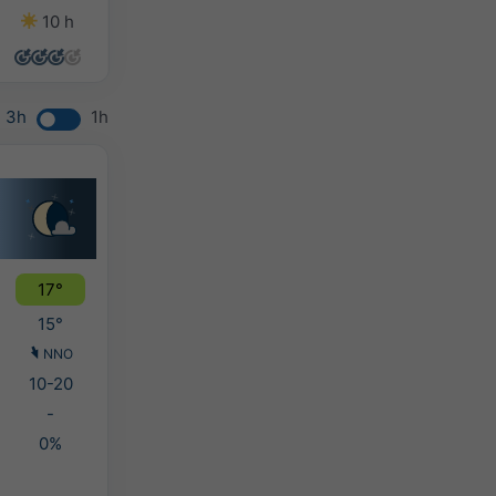
10 h
14 h
13 h
9 h
3h
1h
17°
15°
NNO
10-20
-
0%