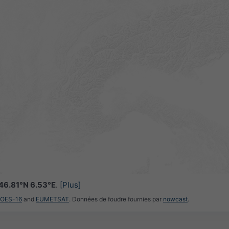
46.81°N 6.53°E
.
[Plus]
GOES-16
and
EUMETSAT
. Données de foudre fournies par
nowcast
.