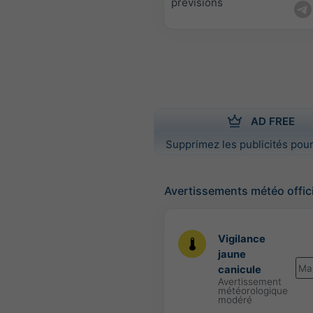
prévisions
AD FREE
Supprimez les publicités pour
Avertissements météo offic
Vigilance
jaune
Ma
canicule
Avertissement
météorologique
modéré