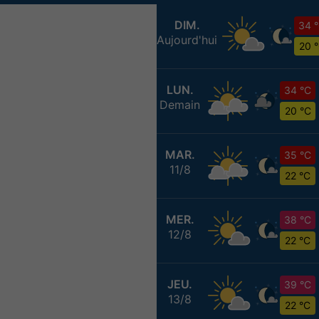
DIM.
34 
Aujourd'hui
20 
LUN.
34 °C
Demain
20 °C
MAR.
35 °C
11/8
22 °C
MER.
38 °C
12/8
22 °C
JEU.
39 °C
13/8
22 °C