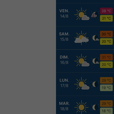
VEN.
38 °C
14/8
21 °C
SAM.
30 °C
15/8
20 °C
DIM.
31 °C
16/8
20 °C
LUN.
29 °C
17/8
19 °C
MAR.
29 °C
18/8
18 °C