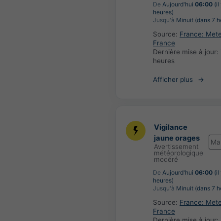
De
Aujourd'hui
06:00
(il
heures)
Jusqu'à
Minuit (dans 7 h
Source:
France: Met
France
Dernière mise à jour:
heures
Afficher plus
Vigilance
jaune orages
Ma
Avertissement
météorologique
modéré
De
Aujourd'hui
06:00
(il
heures)
Jusqu'à
Minuit (dans 7 h
Source:
France: Met
France
Dernière mise à jour: