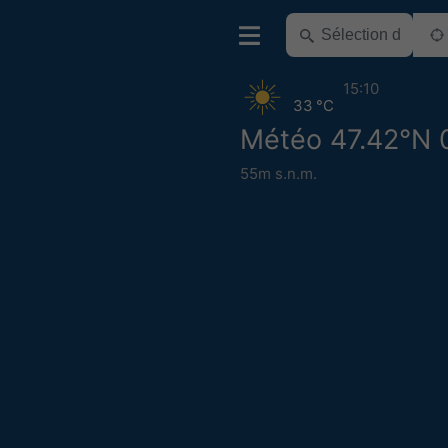
15:10
33 °C
Météo 47.42°N 
55m s.n.m.