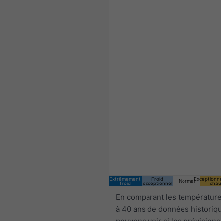
Extrêmement
Froid
Exceptionn
Normal
froid
exceptionnel
chau
En comparant les température
à 40 ans de données historiq
pouvons voir si les prévisions